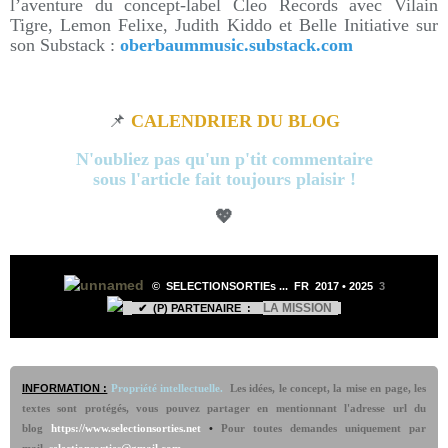
l’aventure du concept-label Cleo Records avec Vilain
Tigre, Lemon Felixe, Judith Kiddo et Belle Initiative sur
son Substack :
oberbaummusic.substack.com
📌
CALENDRIER DU BLOG
N'oubliez pas qu'un p'tit commentaire
sous l'article fait toujours plaisir !
💖
©
SELECTIONSORTIEs ...
FR 2017 •
2025
3
LA MISSION
✔ (P) PARTENAIRE :
INFORMATION :
Propriété intellectuelle.
Les idées, le concept, la mise en page, les
textes sont protégés, vous pouvez partager en mentionnant l'adresse url du
blog
https://www.selectionsorties.net
•
Pour toutes demandes uniquement par