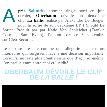
A
près
Solitude
,
premier single sorti en juin
dernier,
Oberbaum
dévoile un deuxième
clip,
La balle
, réalisé par Alexandre De Bueger,
pour la sortie de son deuxième LP I Should Be
Softer. Produit par par Katie Von Schleicher (Frankie
Cosmos, Sam Evian), l’album sort ce 5 septembre
sur Cleo Records.
Le clip se présente comme une allégorie des tensions
intérieures qui surgissent face à une décision importante.
Lorsqu’il ne reste plus d’autre issue que d’agir soi-même,
l’on oscille entre entre déni et lucidité.
OBERBAUM DÉVOILE LE CLIP
DE
LA BALLE
!