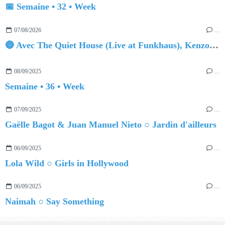
📅 Semaine • 32 • Week
07/08/2026
…
🔵 Avec The Quiet House (Live at Funkhaus), Kenzo Zurzolo livre une performance aussi intense qu'envoûtante.
08/09/2025
…
Semaine • 36 • Week
07/09/2025
…
Gaëlle Bagot & Juan Manuel Nieto ○ Jardin d'ailleurs
06/09/2025
…
Lola Wild ○ Girls in Hollywood
06/09/2025
…
Naimah ○ Say Something