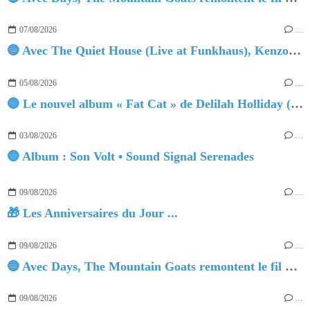
07/08/2026
…
🔵 Avec The Quiet House (Live at Funkhaus), Kenzo Zurzolo livre une performance aussi intense qu'envoûtante.
05/08/2026
…
🔵 Le nouvel album « Fat Cat » de Delilah Holliday (sortie le 30 Octobre 2026)
03/08/2026
…
🔵 Album : Son Volt • Sound Signal Serenades
09/08/2026
…
🎁 Les Anniversaires du Jour ...
09/08/2026
…
🔵 Avec Days, The Mountain Goats remontent le fil du temps
09/08/2026
…