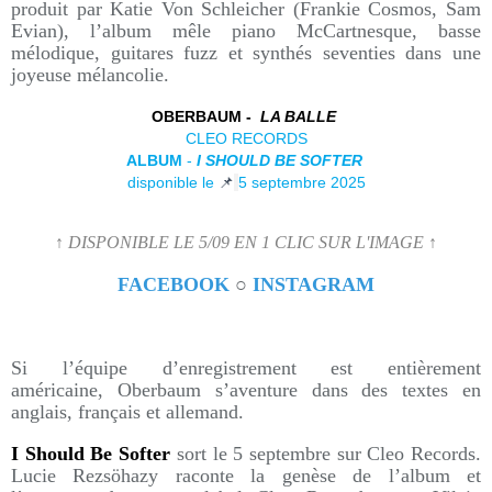
produit par Katie Von Schleicher (Frankie Cosmos, Sam
Evian), l’album mêle piano McCartnesque, basse
mélodique, guitares fuzz et synthés seventies dans une
joyeuse mélancolie.
OBERBAUM -
LA BALLE
CLEO RECORDS
ALBUM
-
I SHOULD BE SOFTER
disponible le
📌
5 septembre 2025
↑ DISPONIBLE LE 5/09 EN 1 CLIC SUR L'IMAGE ↑
FACEBOOK
○
INSTAGRAM
Si l’équipe d’enregistrement est entièrement
américaine, Oberbaum s’aventure dans des textes en
anglais, français et allemand.
I Should Be Softer
sort le 5 septembre sur Cleo Records.
Lucie Rezsöhazy raconte la genèse de l’album et