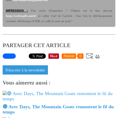
mail
selectionsorties@gmail.com
IMPRESSION :
Une envie d'imprimer ? Cliquez sur le lien suivant
https://webtopdf.com/fr/
et coller l'url de l'article . Une fois le téléchargement
terminé, téléchargez le Pdf, et voilà le tour est joué !
PARTAGER CET ARTICLE
Repost
0
S'inscrire à la newsletter
Vous aimerez aussi :
🔵 Avec Days, The Mountain Goats remontent le fil du
temps