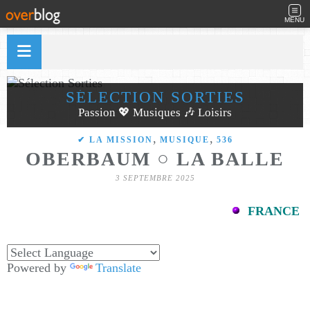
MENU
SÉLECTION SORTIES
Passion 💖 Musiques 🎶 Loisirs
,
,
✔ LA MISSION
MUSIQUE
536
OBERBAUM ○ LA BALLE
3 SEPTEMBRE 2025
FRANCE
Powered by
Translate