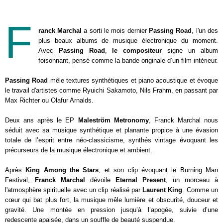
F
ranck Marchal
a sorti le mois dernier
Passing Road
, l'un des
plus beaux albums de musique électronique du moment.
Avec
Passing Road
,
le compositeur
signe un album
foisonnant, pensé comme la bande originale d’un film intérieur.
Passing Road
mêle textures synthétiques et piano acoustique et évoque
le travail d'artistes comme Ryuichi Sakamoto, Nils Frahm, en passant par
Max Richter ou Olafur Arnalds.
Deux ans après le EP
Maleström Metronomy
, Franck Marchal nous
séduit avec sa musique synthétique et planante propice à une évasion
totale de l’esprit entre néo-classicisme, synthés vintage évoquant les
précurseurs de la musique électronique et ambient.
Après
King Among the Stars
, et son clip évoquant le Burning Man
Festival,
Franck Marchal
dévoile
Eternal Present
, un morceau à
l'atmosphère spirituelle avec un clip réalisé par
Laurent King
. Comme un
cœur qui bat plus fort, la musique mêle lumière et obscurité, douceur et
gravité. Une montée en pression jusqu’à l’apogée, suivie d’une
redescente apaisée, dans un souffle de beauté suspendue.