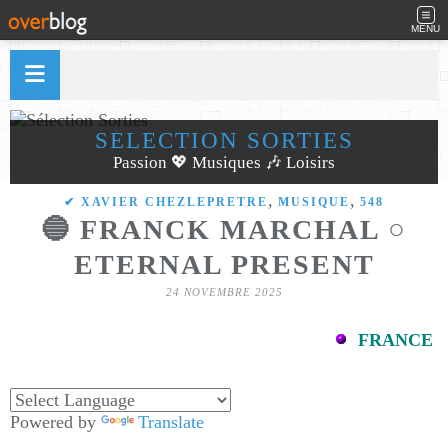
MENU
SÉLECTION SORTIES
Passion 💖 Musiques 🎶 Loisirs
,
,
✔ XAVIER CHEZLEPRETRE
MUSIQUE
548
🔵 FRANCK MARCHAL ○
ETERNAL PRESENT
24 NOVEMBRE 2025
FRANCE
Powered by
Translate