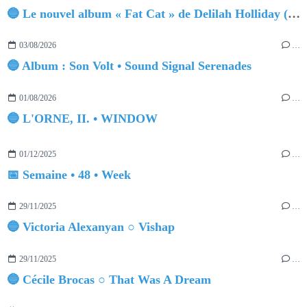
🔵 Le nouvel album « Fat Cat » de Delilah Holliday (sortie le 30 Octobre 2026)
03/08/2026
…
🔵 Album : Son Volt • Sound Signal Serenades
01/08/2026
…
🔵 L'ORNE, II. • WINDOW
01/12/2025
…
📅 Semaine • 48 • Week
29/11/2025
…
🔵 Victoria Alexanyan ○ Vishap
29/11/2025
…
🔵 Cécile Brocas ○ That Was A Dream