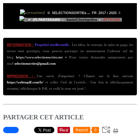
©
SELECTIONSORTIE
s ...
FR 2017
•
2025
9
✔ (P) PARTENAIRE :
XavierChezleprêtre
•
ATTITUDE
INFORMATION :
Propriété intellectuelle.
Les idées, le concept, la mise en page, les
textes sont protégés, vous p
ouvez partager en mentionnant l'adresse url du
blog
https://www.selectionsorties.net
•
Pour toutes demandes uniquement par
mail
selectionsorties@gmail.com
IMPRESSION :
Une envie d'imprimer ? Cliquez sur le lien suivant
https://webtopdf.com/fr/
et coller l'url de l'article . Une fois le téléchargement
terminé, téléchargez le Pdf, et voilà le tour est joué !
PARTAGER CET ARTICLE
Repost
0