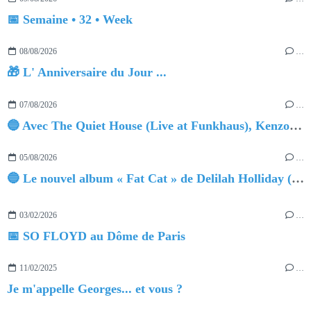
📅 Semaine • 32 • Week
08/08/2026
…
🎁 L' Anniversaire du Jour ...
07/08/2026
…
🔵 Avec The Quiet House (Live at Funkhaus), Kenzo Zurzolo livre une performance aussi intense qu'envoûtante.
05/08/2026
…
🔵 Le nouvel album « Fat Cat » de Delilah Holliday (sortie le 30 Octobre 2026)
03/02/2026
…
📅 SO FLOYD au Dôme de Paris
11/02/2025
…
Je m'appelle Georges... et vous ?