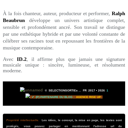
À la fois chanteur, auteur, producteur et performer,
Ralph
Beaubrun
développe un univers artistique complet,
sensible et profondément ancré. Son travail se distingue
par une esthétique hybride et par une volonté constante de
célébrer ses racines tout en repoussant les frontières de la
musique contemporaine.
Avec
ID.2
, il affirme plus que jamais une signature
musicale unique : sincère, lumineuse, et résolument
moderne.
©
SELECTIONSORTIEs ...
FR 2017 •
2026
1
✔ (P) PARTENAIRE DU BLOG :
AGENCE RISE UP
Propriété intellectuelle.
Les idées, le concept, la mise en page, les textes sont
protégés, vous pouvez partager en mentionnant l'adresse url du