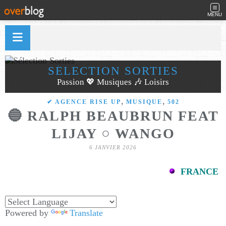
MENU
SÉLECTION SORTIES
Passion 💖 Musiques 🎶 Loisirs
,
,
✔ AGENCE RISE UP
MUSIQUE
502
🔵 RALPH BEAUBRUN FEAT
LIJAY ○ WANGO
6 JANVIER 2026
FRANCE
Powered by
Translate