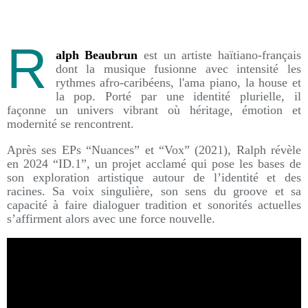
R
alph Beaubrun
est un artiste haïtiano-français
dont la musique fusionne avec intensité les
rythmes afro-caribéens, l'ama piano, la house et
la pop. Porté par une identité plurielle, il
façonne un univers vibrant où héritage, émotion et
modernité se rencontrent.
Après ses EPs “Nuances” et “Vox” (2021), Ralph révèle
en 2024 “ID.1”, un projet acclamé qui pose les bases de
son exploration artistique autour de l’identité et des
racines. Sa voix singulière, son sens du groove et sa
capacité à faire dialoguer tradition et sonorités actuelles
s’affirment alors avec une force nouvelle.