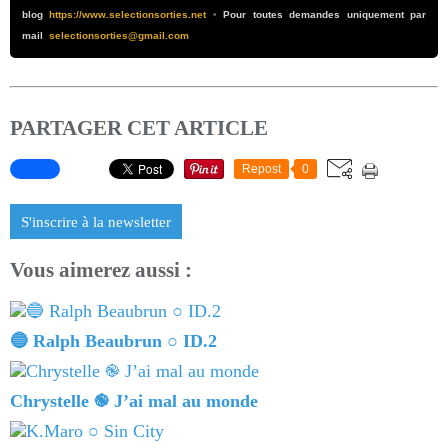
blog
https://www.selectionsorties.net
•
Pour toutes demandes uniquement par
mail
selectionsorties@gmail.com
PARTAGER CET ARTICLE
Repost
0
S'inscrire à la newsletter
Vous aimerez aussi :
🔵 Ralph Beaubrun ○ ID.2
Chrystelle ֎ J’ai mal au monde