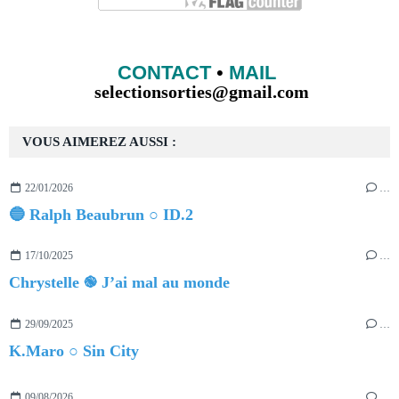
CONTACT
•
MAIL
selectionsorties@gmail.com
VOUS AIMEREZ AUSSI :
22/01/2026
…
🔵 Ralph Beaubrun ○ ID.2
17/10/2025
…
Chrystelle ֎ J’ai mal au monde
29/09/2025
…
K.Maro ○ Sin City
09/08/2026
…