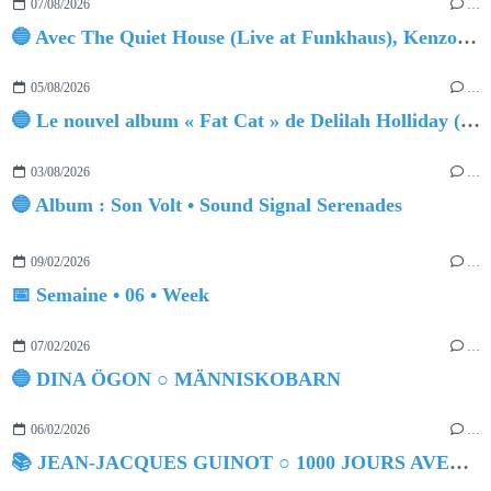
07/08/2026
…
🔵 Avec The Quiet House (Live at Funkhaus), Kenzo Zurzolo livre une performance aussi intense qu'envoûtante.
05/08/2026
…
🔵 Le nouvel album « Fat Cat » de Delilah Holliday (sortie le 30 Octobre 2026)
03/08/2026
…
🔵 Album : Son Volt • Sound Signal Serenades
09/02/2026
…
📅 Semaine • 06 • Week
07/02/2026
…
🔵 DINA ÖGON ○ MÄNNISKOBARN
06/02/2026
…
📚 JEAN-JACQUES GUINOT ○ 1000 JOURS AVEC DOROTHÉE