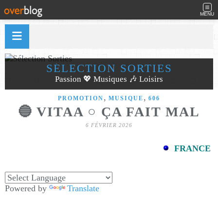
MENU
SÉLECTION SORTIES
Passion 💖 Musiques 🎶 Loisirs
,
,
PROMOTION
MUSIQUE
606
🔵 VITAA ○ ÇA FAIT MAL
6 FÉVRIER 2026
FRANCE
Powered by
Translate