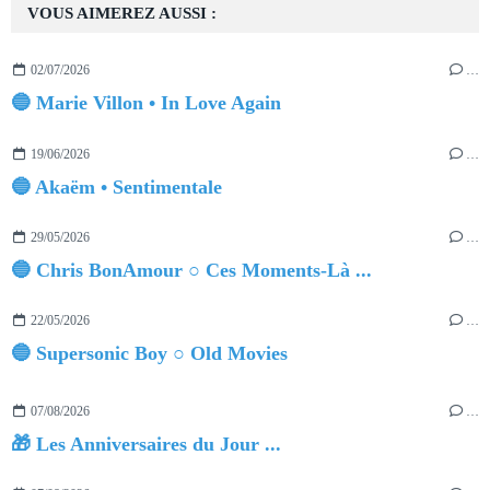
VOUS AIMEREZ AUSSI :
02/07/2026
…
🔵 Marie Villon • In Love Again
19/06/2026
…
🔵 Akaëm • Sentimentale
29/05/2026
…
🔵 Chris BonAmour ○ Ces Moments-Là ...
22/05/2026
…
🔵 Supersonic Boy ○ Old Movies
07/08/2026
…
🎁 Les Anniversaires du Jour ...