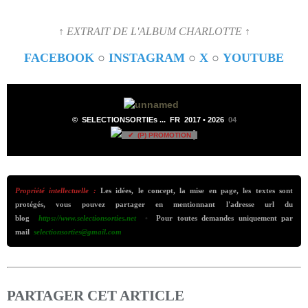
↑ EXTRAIT DE L'ALBUM CHARLOTTE ↑
FACEBOOK
○
INSTAGRAM
○
X
○
YOUTUBE
©
SELECTIONSORTIEs ...
FR 2017 •
2026
04
✔ (P) PROMOTION
Propriété intellectuelle :
Les idées, le concept, la mise en page, les textes sont
protégés, vous pouvez partager en mentionnant l'adresse url du
blog
https://www.selectionsorties.net
•
Pour toutes demandes uniquement par
mail
selectionsorties@gmail.com
PARTAGER CET ARTICLE