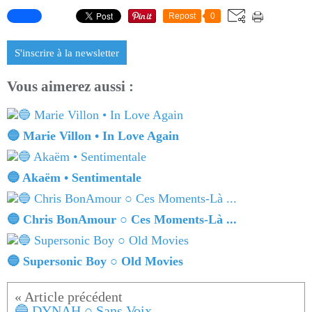
Repost
0
S'inscrire à la newsletter
Vous aimerez aussi :
🔵 Marie Villon • In Love Again
🔵 Akaëm • Sentimentale
🔵 Chris BonAmour ○ Ces Moments-Là ...
🔵 Supersonic Boy ○ Old Movies
🔵 DYNAH ○ Sans Voix