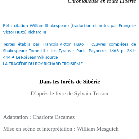
Chroniqueuse en toute Liberté
Réf : citation William Shakespeare (traduction et notes par François-
Victor Hugo) Richard III
Textes établis par François-Victor Hugo - Œuvres complètes de
Shakespeare Tome III : Les Tyrans - Paris, Pagnerre, 1866 p. 281-
◄
444
Le Roi Jean
Wikisource
LA TRAG
É
DIE DU ROY RICHARD TROISI
È
ME
Dans les forêts de Sibérie
D’après le livre de Sylvain Tesson
Adaptation : Charlotte Escamez
Mise en scène et interprétation : William Mesguich