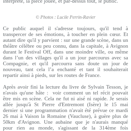
interprété, la pièce jouée, et par-dessus tout, le public.
© Photos : Lucile Perrin-Ravier
Ce public auquel il s'adresse toujours, qu'il tend à
transpercer de ses émotions, à toucher en plein cœur. Et
autant dire qu'il y parvient : sur une grande scène, dans un
théâtre célèbre ou peu connu, dans la capitale, à Avignon
durant le Festival Off, dans une moindre ville, ou même
dans l’un des villages qu'il a un jour parcourus avec sa
Compagnie, et qu'il parcourra sans doute un jour de
nouveau, tant cela l’a enchanté et tant il souhaiterait
repartir ainsi à pieds, sur les routes de France.
Après avoir fini la lecture du livre de Sylvain Tesson, je
n'avais qu'une hâte : voir comment un tel récit pouvait
être mis en scène. Cela ne fut ni aisé ni rapide. Je serais
allée jusqu'à St Pierre d'Entremont (Isère) le 15 mai
dernier si une programmation n'avait été prévue ce mardi
26 mai à Vaison la Romaine (Vaucluse), à guère plus de
50km d'Avignon. Une aubaine que je n'aurais manqué
pour rien au monde, s'agissant de la 314ème fois