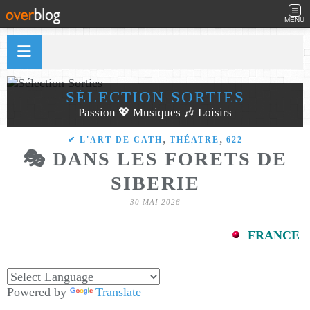
MENU
SÉLECTION SORTIES
Passion 💖 Musiques 🎶 Loisirs
,
,
✔ L'ART DE CATH
THÉATRE
622
🎭 DANS LES FORETS DE
SIBERIE
30 MAI 2026
FRANCE
Powered by
Translate