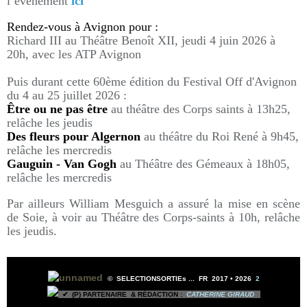
l’événement
ici
Rendez-vous à Avignon pour :
Richard III au Théâtre Benoît XII, jeudi 4 juin 2026 à
20h, avec les ATP Avignon
Puis durant cette 60ème édition du Festival Off d'Avignon
du 4 au 25 juillet 2026 :
Être ou ne pas être
au théâtre des Corps saints à 13h25,
relâche les jeudis
Des fleurs pour Algernon
au théâtre du Roi René à 9h45,
relâche les mercredis
Gauguin - Van Gogh
au Théâtre des Gémeaux
à 18h05,
relâche les mercredis
Par ailleurs William Mesguich a assuré la mise en scène
de Soie, à voir au Théâtre des Corps-saints à 10h, relâche
les jeudis.
©
SELECTIONSORTIEs ...
FR 2017 •
2026
2
✔ (P) PARTENAIRE & RÉDACTION :
CATHERINE GIRAUD