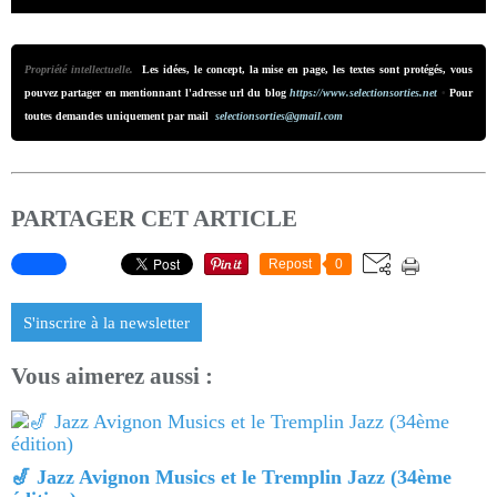
Propriété intellectuelle.
Les idées, le concept, la mise en page, les textes sont protégés, vous
pouvez partager en mentionnant l'adresse url du blog
https://www.selectionsorties.net
•
Pour
toutes demandes uniquement par mail
selectionsorties@gmail.com
PARTAGER CET ARTICLE
Repost
0
S'inscrire à la newsletter
Vous aimerez aussi :
🎷 Jazz Avignon Musics et le Tremplin Jazz (34ème