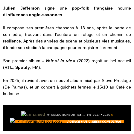
Julien Jefferson
signe une
pop-folk française
nourrie
d’
influences anglo-saxonnes
Il compose ses premières chansons à 13 ans, après la perte de
son père, trouvant dans l’écriture un refuge et un chemin de
résilience. Après des années de scène et plusieurs vies musicales,
il fonde son studio à la campagne pour enregistrer librement.
Son premier album «
Voir si la vie »
(2022) reçoit un bel accueil
(
RTL
,
Spotify
,
FM
).
En 2025, il revient avec un nouvel album mixé par Steve Prestage
(De Palmas), et un concert à guichets fermés le 15/10 au Café de
la danse.
©
SELECTIONSORTIE
s ...
FR 2017
•
2026
4
✔ (P) PARTENAIRE DU BLOG :
AGENCE MUSIC MEDIA CONSULTING