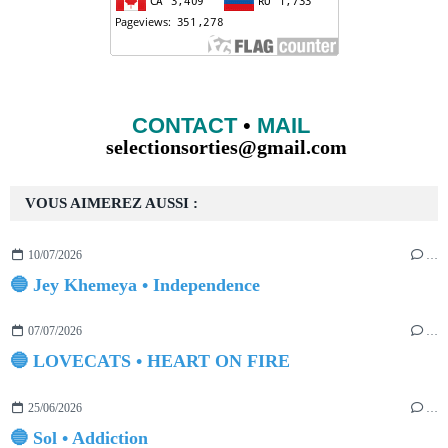
CONTACT
•
MAIL
selectionsorties@gmail.com
VOUS AIMEREZ AUSSI :
10/07/2026
…
🔵 Jey Khemeya • Independence
07/07/2026
…
🔵 LOVECATS • HEART ON FIRE
25/06/2026
…
🔵 Sol • Addiction