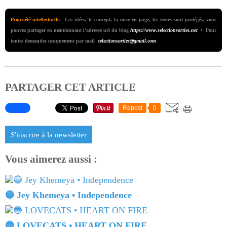
Propriété intellectuelle.
Les idées, le concept, la mise en page, les textes sont protégés, vous
pouvez partager en mentionnant l'adresse url du blog
https://www.selectionsorties.net
• Pour
toutes demandes uniquement par mail
selectionsorties@gmail.com
PARTAGER CET ARTICLE
Repost
0
S'inscrire à la newsletter
Vous aimerez aussi :
🔵 Jey Khemeya • Independence
🔵 LOVECATS • HEART ON FIRE