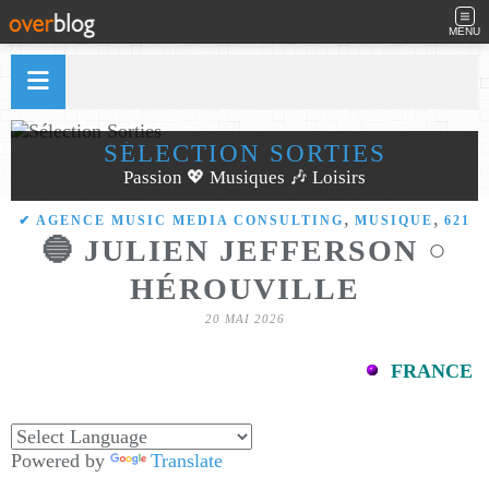
MENU
SÉLECTION SORTIES
Passion 💖 Musiques 🎶 Loisirs
,
,
✔ AGENCE MUSIC MEDIA CONSULTING
MUSIQUE
621
🔵 JULIEN JEFFERSON ○
HÉROUVILLE
20 MAI 2026
FRANCE
Powered by
Translate