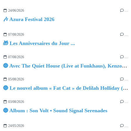
24/06/2026
…
🎶 Azura Festival 2026
07/08/2026
…
🎁 Les Anniversaires du Jour ...
07/08/2026
…
🔵 Avec The Quiet House (Live at Funkhaus), Kenzo Zurzolo livre une performance aussi intense qu'envoûtante.
05/08/2026
…
🔵 Le nouvel album « Fat Cat » de Delilah Holliday (sortie le 30 Octobre 2026)
03/08/2026
…
🔵 Album : Son Volt • Sound Signal Serenades
24/05/2026
…