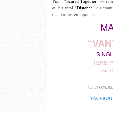
You”,
“Scared Together”
— remi
au hit viral
“Distance”
du chant
des paroles en japonais.
MA
“VAN
SINGL
1ÈRE P
AU T
↑ DISPONIBLE
FACEBOO