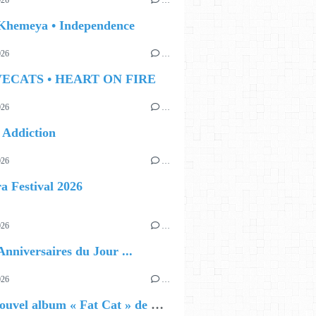
026
…
 Khemeya • Independence
026
…
VECATS • HEART ON FIRE
026
…
• Addiction
026
…
a Festival 2026
026
…
Anniversaires du Jour ...
026
…
🔵 Le nouvel album « Fat Cat » de Delilah Holliday (sortie le 30 Octobre 2026)