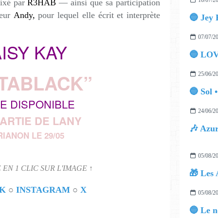
10/07/2
xé par
R3HAB
— ainsi que sa participation
eur
Andy,
pour lequel elle écrit et interprète
🔵 Jey
07/07/2
ISY KAY
🔵 LO
TABLACK”
25/06/2
🔵 Sol 
E DISPONIBLE
24/06/2
ARTIE DE LANY
🎶 Azur
RIANON LE 29/05
05/08/2
 EN 1 CLIC SUR L'IMAGE ↑
🎁 Les 
K
○
INSTAGRAM
○
X
05/08/2