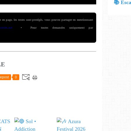
se en page, les textes sont protégés, vous pouvez partager en mentionnant
onsorties.net
• Pour toutes demandes uniquement par
LE
epost
0