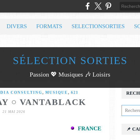
DIVERS
FORMATS
SELECTIONSORTIES
S
SÉLECTION SORTIES
Passion 💖 Musiques 🎶 Loisirs
,
,
EDIA CONSULTING
MUSIQUE
621
RECH
AY ○ VANTABLACK
21 MAI 2026
FRANCE
📌 C