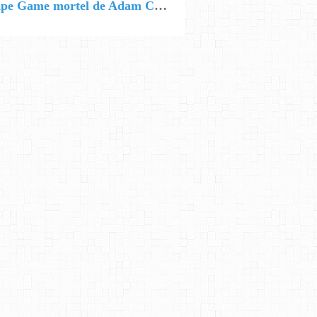
📚 Escape Game mortel de Adam Cece