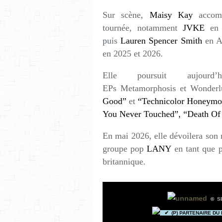
Sur scène,
Maisy Kay
accompa
tournée, notamment
JVKE
en 
puis
Lauren Spencer Smith
en Au
en 2025 et 2026.
Elle poursuit aujour
EPs Metamorphosis et Wonderlu
Good”
et
“Technicolor Honeymo
You Never Touched”, “Death Of
En mai 2026, elle dévoilera son
groupe pop
LANY
en tant que p
britannique.
©
SE
✔ (P) PARTENAIRE DU