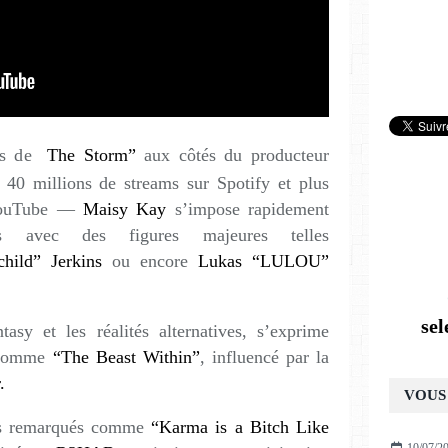
s de
The Storm”
aux côtés du producteur
“
0 millions de streams sur Spotify et plus
 YouTube —
Maisy Kay
s’impose rapidement
ns avec des figures majeures telles
child” Jerkins
ou encore
Lukas “LULOU”
se
tasy et les réalités alternatives, s’exprime
 comme
“The Beast Within”
, influencé par la
.
VOUS 
les remarqués comme
“Karma is a Bitch Like