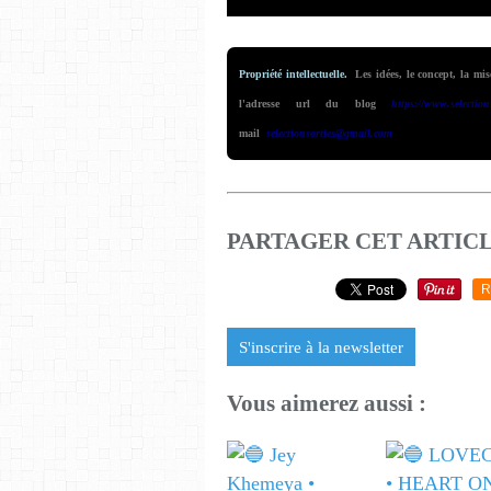
Propriété intellectuelle.
Les idées, le concept, la mi
l'adresse url du blog
https://www.selecti
mail
selectionsorties@gmail.com
PARTAGER CET ARTIC
R
S'inscrire à la newsletter
Vous aimerez aussi :