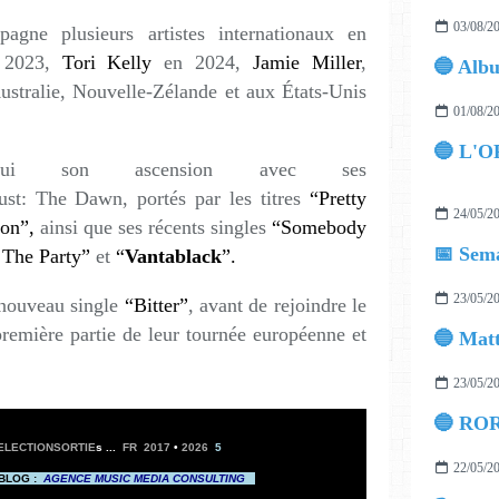
03/08/2
gne plusieurs artistes internationaux en
2023,
Tori Kelly
en 2024,
Jamie Miller
,
stralie, Nouvelle-Zélande et aux États-Unis
01/08/2
🔵 L'O
d’hui son ascension avec ses
st: The Dawn, portés par les titres
“Pretty
24/05/2
on”,
ainsi que ses récents singles
“Somebody
📅 Sema
 The Party”
et
“
Vantablack
”.
23/05/2
 nouveau single
“Bitter”
, avant de rejoindre le
remière partie de leur tournée européenne et
23/05/2
🔵 ROR
LECTIONSORTIE
s ...
FR 2017
•
2026
5
22/05/2
 BLOG :
AGENCE MUSIC MEDIA CONSULTING