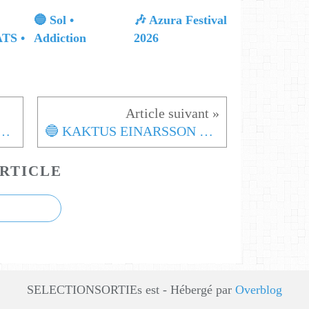
🔵 Sol •
🎶 Azura Festival
TS •
Addiction
2026
N JEFFERSON ○ HÉROUVILLE
🔵 KAKTUS EINARSSON ○ FACTOID HAPPINESS
RTICLE
SELECTIONSORTIEs est - Hébergé par
Overblog