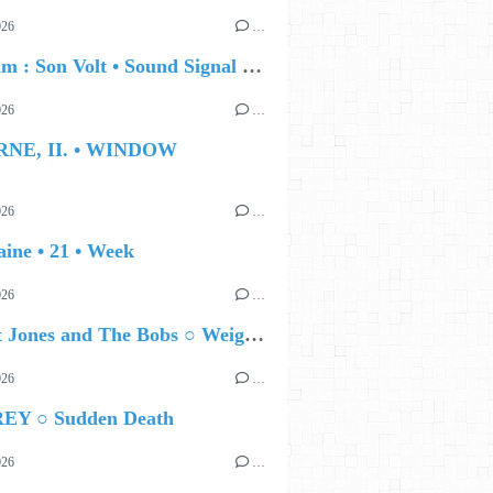
026
…
🔵 Album : Son Volt • Sound Signal Serenades
026
…
RNE, II. • WINDOW
026
…
ine • 21 • Week
026
…
🔵 Matt Jones and The Bobs ○ Weight Of The World
026
…
EY ○ Sudden Death
026
…