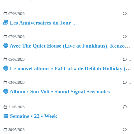
07/08/2026
…
🎁 Les Anniversaires du Jour ...
07/08/2026
…
🔵 Avec The Quiet House (Live at Funkhaus), Kenzo Zurzolo livre une performance aussi intense qu'envoûtante.
05/08/2026
…
🔵 Le nouvel album « Fat Cat » de Delilah Holliday (sortie le 30 Octobre 2026)
03/08/2026
…
🔵 Album : Son Volt • Sound Signal Serenades
31/05/2026
…
📅 Semaine • 22 • Week
30/05/2026
…