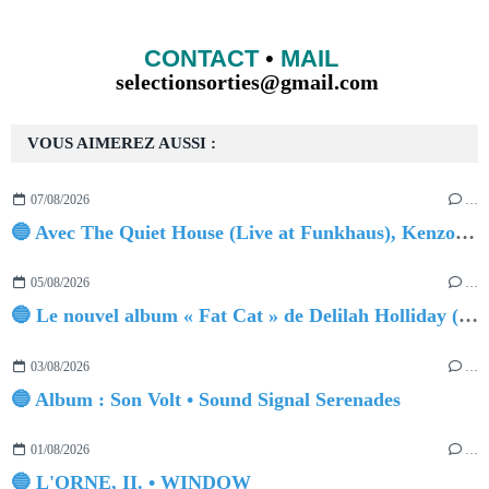
CONTACT
•
MAIL
selectionsorties@gmail.com
VOUS AIMEREZ AUSSI :
07/08/2026
…
🔵 Avec The Quiet House (Live at Funkhaus), Kenzo Zurzolo livre une performance aussi intense qu'envoûtante.
05/08/2026
…
🔵 Le nouvel album « Fat Cat » de Delilah Holliday (sortie le 30 Octobre 2026)
03/08/2026
…
🔵 Album : Son Volt • Sound Signal Serenades
01/08/2026
…
🔵 L'ORNE, II. • WINDOW