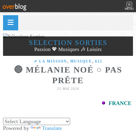
MENU
SÉLECTION SORTIES
Passion 💖 Musiques 🎶 Loisirs
,
,
✔ LA MISSION
MUSIQUE
622
🔵 MÉLANIE NOÉ ○ PAS
PRÊTE
25 MAI 2026
FRANCE
Powered by
Translate