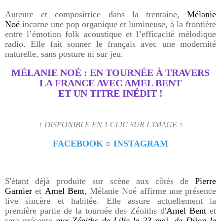
Auteure et compositrice dans la trentaine,
Mélanie
Noé
incarne une pop organique et lumineuse, à la frontière
entre l’émotion folk acoustique et l’efficacité mélodique
radio. Elle fait sonner le français avec une modernité
naturelle, sans posture ni sur jeu.
MÉLANIE NOÉ : EN TOURNÉE À TRAVERS
LA FRANCE AVEC AMEL BENT
ET UN TITRE INÉDIT !
↑ DISPONIBLE EN 1 CLIC SUR L'IMAGE ↑
FACEBOOK
○
INSTAGRAM
S'étant déjà produite sur scène aux côtés de
Pierre
Garnier
et
Amel Bent
, Mélanie Noé affirme une présence
live sincère et habitée. Elle assure actuellement la
première partie de la tournée des Zéniths d'
Amel Bent
et
sera présente
aux Zéniths de Lille le 23 mai, de Dijon le