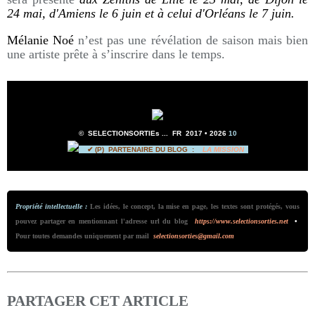
24 mai, d'Amiens le 6 juin et à celui d'Orléans le 7 juin.
Mélanie Noé
n’est pas une révélation de saison mais bien
une artiste prête à s’inscrire dans le temps.
©
SELECTIONSORTIEs ... FR 2017 • 2026
10
✔ (P)
PARTENAIRE DU BLOG :
LA MISSION
Propriété intellectuelle :
Les idées, le concept, la mise en page, les textes sont protégés, vous
pouvez partager en mentionnant l'adresse url du blog
https://www.selectionsorties.net
•
Pour toutes demandes uniquement par mail
selectionsorties@gmail.com
PARTAGER CET ARTICLE