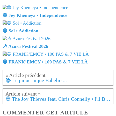
🔵 Jey Khemeya • Independence
🔵 Sol • Addiction
🎶 Azura Festival 2026
🔵 FRANK’EMCY • 100 PAS & 7 VIE LÀ
📚 Le pique-nique Babelio ...
🔵 The Joy Thieves feat. Chris Connelly • I'll Be Your Hammer
COMMENTER CET ARTICLE