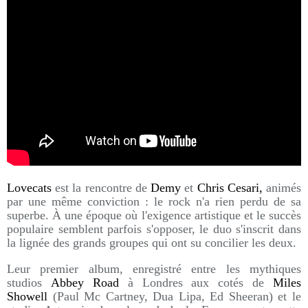
Lovecats
est la rencontre de
Demy
et
Chris Cesari,
animés
par une même conviction : le rock n'a rien perdu de sa
superbe. À une époque où l'exigence artistique et le succès
populaire semblent parfois s'opposer, le duo s'inscrit dans
la lignée des grands groupes qui ont su concilier les deux.
Leur premier album, enregistré entre les mythiques
studios
Abbey Road
à Londres aux cotés de
Miles
Showell
(Paul Mc Cartney, Dua Lipa, Ed Sheeran) et le