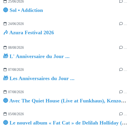
25/06/2026
…
🔵 Sol • Addiction
24/06/2026
…
🎶 Azura Festival 2026
08/08/2026
…
🎁 L' Anniversaire du Jour ...
07/08/2026
…
🎁 Les Anniversaires du Jour ...
07/08/2026
…
🔵 Avec The Quiet House (Live at Funkhaus), Kenzo Zurzolo livre une performance aussi intense qu'envoûtante.
05/08/2026
…
🔵 Le nouvel album « Fat Cat » de Delilah Holliday (sortie le 30 Octobre 2026)