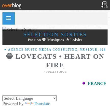
MENU
SÉLECTION SORTIES
Passion 💖 Musiques 🎶 Loisirs
,
,
✔ AGENCE MUSIC MEDIA CONSULTING
MUSIQUE
628
🔵 LOVECATS • HEART ON
FIRE
7 JUILLET 2026
FRANCE
Powered by
Translate