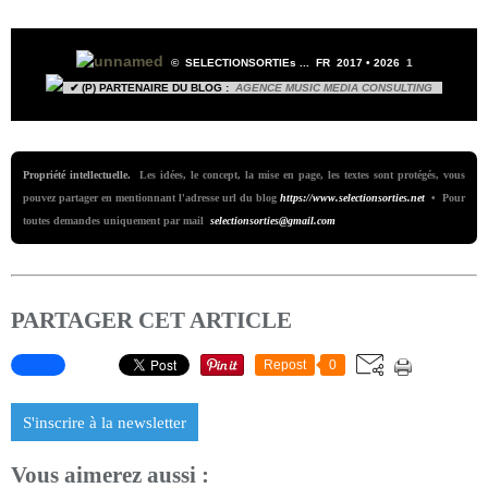
© SELECTIONSORTIEs ... FR 2017 • 2026
1
✔ (P) PARTENAIRE DU BLOG :
AGENCE MUSIC MEDIA CONSULTING
Propriété intellectuelle.
Les idées, le concept, la mise en page, les textes sont protégés, vous
pouvez partager en mentionnant l'adresse url du blog
https://www.selectionsorties.net
• Pour
toutes demandes uniquement par mail
selectionsorties@gmail.com
PARTAGER CET ARTICLE
Repost
0
S'inscrire à la newsletter
Vous aimerez aussi :