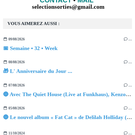
CONTACT
•
MAIL
selectionsorties@gmail.com
VOUS AIMEREZ AUSSI :
09/08/2026
…
📅 Semaine • 32 • Week
08/08/2026
…
🎁 L' Anniversaire du Jour ...
07/08/2026
…
🔵 Avec The Quiet House (Live at Funkhaus), Kenzo Zurzolo livre une performance aussi intense qu'envoûtante.
05/08/2026
…
🔵 Le nouvel album « Fat Cat » de Delilah Holliday (sortie le 30 Octobre 2026)
11/10/2024
…