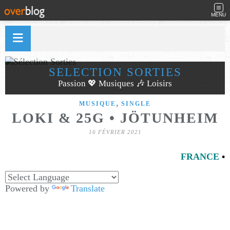
MENU
SÉLECTION SORTIES
Passion 💖 Musiques 🎶 Loisirs
,
MUSIQUE
SINGLE
LOKI & 25G • JÖTUNHEIM
16 FÉVRIER 2021
FRANCE
•
Powered by
Translate