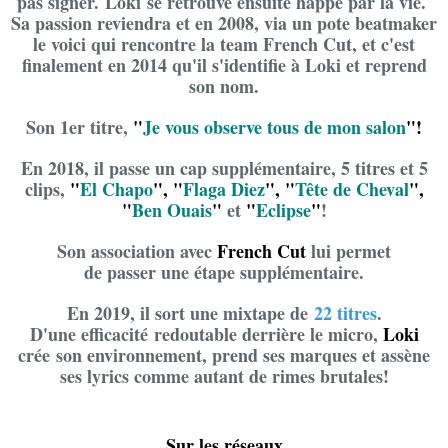
pas signer. Loki se retrouve ensuite happé par la vie.
Sa passion reviendra et en 2008, via un pote beatmaker
le voici qui rencontre la team French Cut, et c'est
finalement en 2014 qu'il s'identifie à Loki et reprend
son nom.
Son 1er titre,
"
Je vous observe tous de mon salon
"!
En 2018, il passe un cap supplémentaire, 5 titres et 5
clips,
"
El Chapo
", "
Flaga Diez
", "
Tête de Cheval
",
"
Ben Ouais
"
et
"
Eclipse
"
!
Son association avec
French Cut
lui permet
de passer une étape supplémentaire.
En 2019, il sort une mixtape de
22 titres
.
D'une efficacité redoutable derrière le micro,
Loki
crée son environnement, prend ses marques et assène
ses lyrics comme autant de rimes brutales!
Sur les réseaux