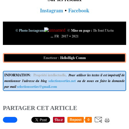
Instagram
•
Facebook
©
Mise en page :
Ils font l'Actu
© Photo Instagram
...
FR 2017
•
2021
Emetteur :
HelloHigh Comm
INFORMATION
:
Propriété intellectuelle
.
Pour utiliser les textes il est impératif de
mentionner l'adresse du blog
selectionsorties.net
ou de nous en faire la demande
par mail
selectionsorties@gmail.com
PARTAGER CET ARTICLE
Repost
0