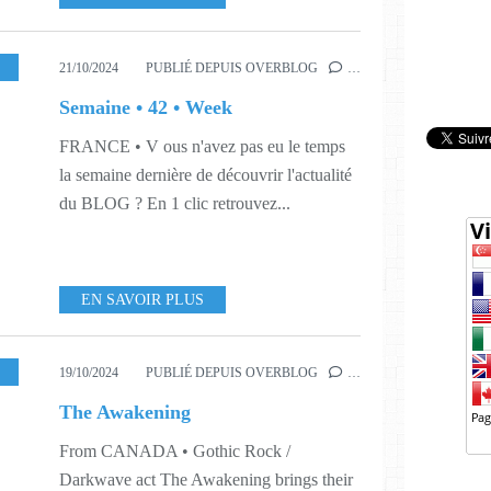
21/10/2024
PUBLIÉ DEPUIS OVERBLOG
…
Semaine • 42 • Week
FRANCE • V ous n'avez pas eu le temps
la semaine dernière de découvrir l'actualité
du BLOG ? En 1 clic retrouvez...
EN SAVOIR PLUS
USIC
,
442
19/10/2024
PUBLIÉ DEPUIS OVERBLOG
…
The Awakening
From CANADA • Gothic Rock /
Darkwave act The Awakening brings their