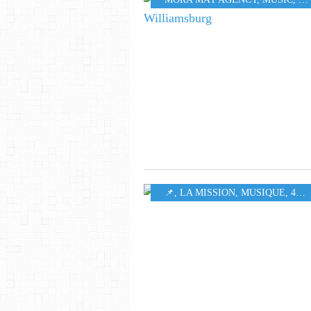
​​​​​​​📌
,
LA MISSION
,
MUSIQUE
,
442
,