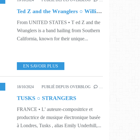
19/10/2024
PUBLIÉ DEPUIS OVERBLOG
…
Ted Z and the Wranglers ○ Williamsburg
From UNITED STATES • T ed Z and the
Wranglers is a band hailing from Southern
California, known for their unique...
EN SAVOIR PLUS
444
18/10/2024
PUBLIÉ DEPUIS OVERBLOG
…
TUSKS ○ STRANGERS
FRANCE • L' auteure-compositrice et
productrice de musique électronique basée
à Londres, Tusks , alias Emily Underhill,...