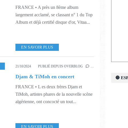
FRANCE • A près un 8ème album
largement acclamé, se classant n° 1 du Top
Album et déjà certifié disque d'or, Vitaa...
EN SAVOIR PLUS
USIQUE
,
443
21/10/2024
PUBLIÉ DEPUIS OVERBLOG
…
Djam & TiMoh en concert
🔵 E
FRANCE • L es deux frères Djam et
TiMoh, artistes phares de la nouvelle scène
algérienne, ont concocté un tout...
EN SAVOIR PLUS