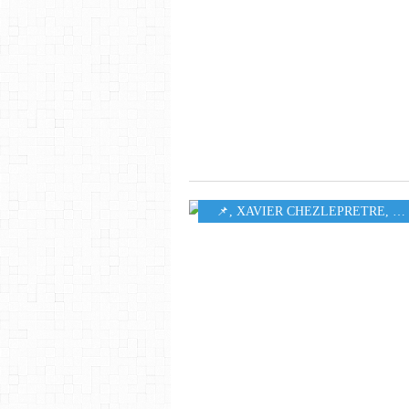
📌
,
XAVIER CHEZLEPRETRE
,
M