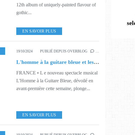
12th album of uniquely-painted flavour of
gothic...
se
EN SAVOIR PLUS
,
442
19/10/2024
PUBLIÉ DEPUIS OVERBLOG
…
L'homme à la guitare bleue et les Gipsy Kids
FRANCE • L e nouveau spectacle musical
L'Homme à la Guitare Bleue, dévoilé en
avant-première cette semaine, plonge...
EN SAVOIR PLUS
2