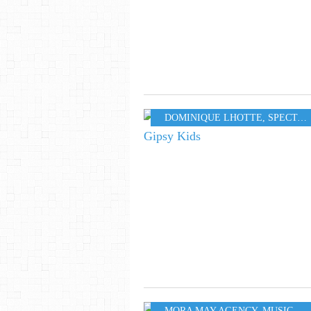
DOMINIQUE LHOTTE
,
SPECTACLE MUSICAL
MORA MAY AGENCY
,
MUSIC
,
44