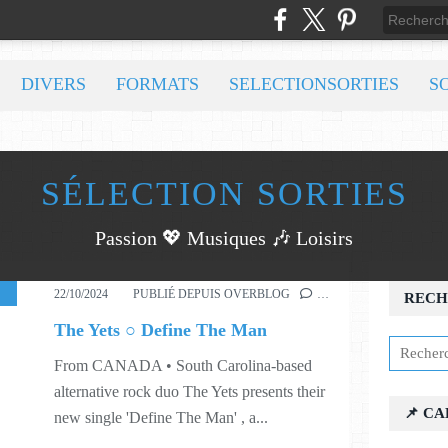
DIVERS
FORMATS
SELECTIONSORTIES
S
SÉLECTION SORTIES
Passion 💖 Musiques 🎶 Loisirs
,
MUSIC
,
443
,
506
22/10/2024
PUBLIÉ DEPUIS OVERBLOG
…
RECH
The Yets ○ Define The Man
From CANADA • South Carolina-based
alternative rock duo The Yets presents their
📌 C
new single 'Define The Man' , a...