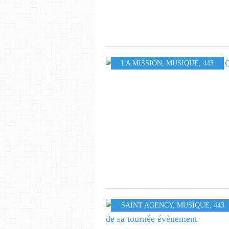
LA MISSION
,
MUSIQUE
,
443
SAINT AGENCY
,
MUSIQUE
,
443