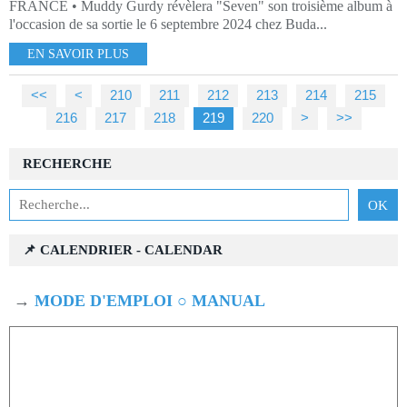
FRANCE • Muddy Gurdy révèlera "Seven" son troisième album à
l'occasion de sa sortie le 6 septembre 2024 chez Buda...
EN SAVOIR PLUS
<<
<
200
210
211
212
213
214
215
216
217
218
219
220
230
240
250
260
270
280
290
300
400
500
600
700
800
900
1000
>
>>
RECHERCHE
📌 CALENDRIER - CALENDAR
→
MODE D'EMPLOI ○ MANUAL