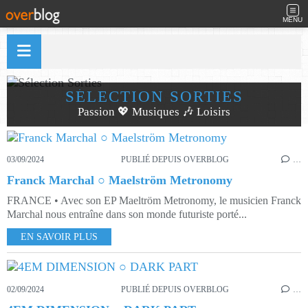
MENU
SÉLECTION SORTIES
Passion 💖 Musiques 🎶 Loisirs
03/09/2024
PUBLIÉ DEPUIS OVERBLOG
…
Franck Marchal ○ Maelström Metronomy
FRANCE • Avec son EP Maeltröm Metronomy, le musicien Franck
Marchal nous entraîne dans son monde futuriste porté...
EN SAVOIR PLUS
02/09/2024
PUBLIÉ DEPUIS OVERBLOG
…