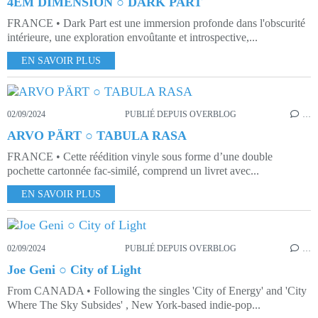
4EM DIMENSION ○ DARK PART
FRANCE • Dark Part est une immersion profonde dans l'obscurité
intérieure, une exploration envoûtante et introspective,...
EN SAVOIR PLUS
02/09/2024
PUBLIÉ DEPUIS OVERBLOG
…
ARVO PÄRT ○ TABULA RASA
FRANCE • Cette réédition vinyle sous forme d’une double
pochette cartonnée fac-similé, comprend un livret avec...
EN SAVOIR PLUS
02/09/2024
PUBLIÉ DEPUIS OVERBLOG
…
Joe Geni ○ City of Light
From CANADA • Following the singles 'City of Energy' and 'City
Where The Sky Subsides' , New York-based indie-pop...