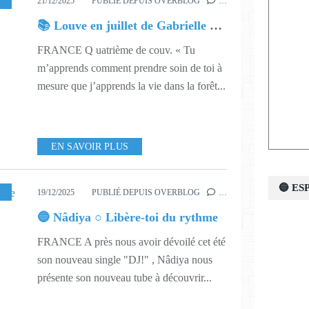
IVRE
,
551
21/12/2025
PUBLIÉ DEPUIS OVERBLOG
…
📚 Louve en juillet de Gabrielle Filteau-Chiba
FRANCE Q uatrième de couv. « Tu
m’apprends comment prendre soin de toi à
mesure que j’apprends la vie dans la forêt...
EN SAVOIR PLUS
🔵 E
SIQUE
,
551
19/12/2025
PUBLIÉ DEPUIS OVERBLOG
…
🔵 Nâdiya ○ Libère-toi du rythme
FRANCE A près nous avoir dévoilé cet été
son nouveau single "DJ!" , Nâdiya nous
présente son nouveau tube à découvrir...