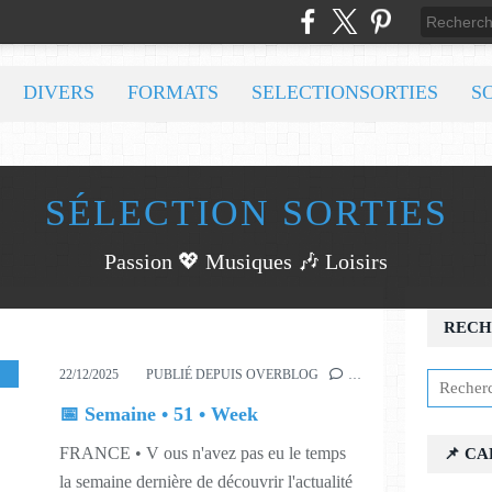
DIVERS
FORMATS
SELECTIONSORTIES
S
SÉLECTION SORTIES
Passion 💖 Musiques 🎶 Loisirs
RECH
ISIRS
,
MUSIQUES
,
551
22/12/2025
PUBLIÉ DEPUIS OVERBLOG
…
📅 Semaine • 51 • Week
FRANCE • V ous n'avez pas eu le temps
📌 C
la semaine dernière de découvrir l'actualité