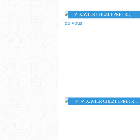
✔ XAVIER CHEZLEPRETRE
,
MU
​​​​​​​📌
,
✔ XAVIER CHEZLEPRETRE
,