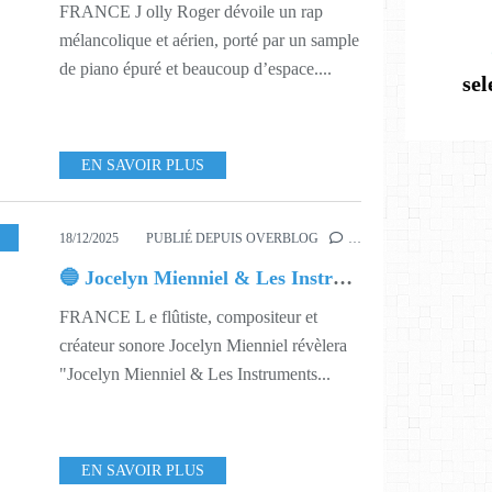
FRANCE J olly Roger dévoile un rap
mélancolique et aérien, porté par un sample
de piano épuré et beaucoup d’espace....
se
EN SAVOIR PLUS
1
,
603
18/12/2025
PUBLIÉ DEPUIS OVERBLOG
…
🔵 Jocelyn Mienniel & Les Instruments Migrateurs
FRANCE L e flûtiste, compositeur et
créateur sonore Jocelyn Mienniel révèlera
"Jocelyn Mienniel & Les Instruments...
EN SAVOIR PLUS