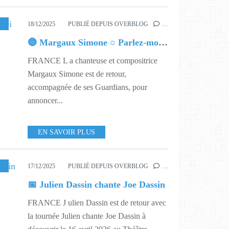
SIQUE
,
551
18/12/2025
PUBLIÉ DEPUIS OVERBLOG
…
🔵 Margaux Simone ○ Parlez-moi de vous
FRANCE L a chanteuse et compositrice
Margaux Simone est de retour,
accompagnée de ses Guardians, pour
annoncer...
EN SAVOIR PLUS
MUSIQUE
,
551
,
616
17/12/2025
PUBLIÉ DEPUIS OVERBLOG
…
📅 Julien Dassin chante Joe Dassin
FRANCE J ulien Dassin est de retour avec
la tournée Julien chante Joe Dassin à