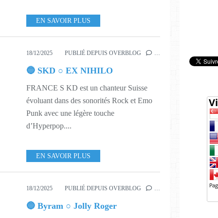
EN SAVOIR PLUS
18/12/2025
PUBLIÉ DEPUIS OVERBLOG
…
🔵 SKD ○ EX NIHILO
FRANCE S KD est un chanteur Suisse
évoluant dans des sonorités Rock et Emo
Punk avec une légère touche
d’Hyperpop....
EN SAVOIR PLUS
18/12/2025
PUBLIÉ DEPUIS OVERBLOG
…
🔵 Byram ○ Jolly Roger