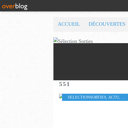
ACCUEIL
DÉCOUVERTES
551
SELECTIONSORTIES
,
ACTU
,
LO