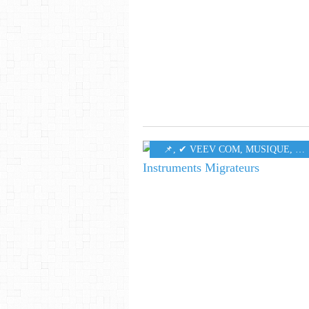
​​​​​​​📌
,
✔ VEEV COM
,
MUSIQUE
,
55