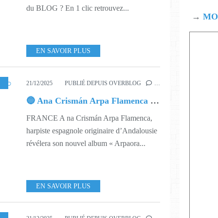
du BLOG ? En 1 clic retrouvez...
→
MOD
EN SAVOIR PLUS
1
,
608
,
612
21/12/2025
PUBLIÉ DEPUIS OVERBLOG
…
🔵 Ana Crismán Arpa Flamenca ○ Arpaora
FRANCE A na Crismán Arpa Flamenca,
harpiste espagnole originaire d’Andalousie
révélera son nouvel album « Arpaora...
EN SAVOIR PLUS