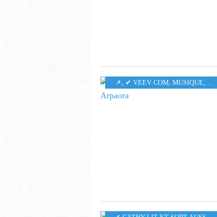
​​​​​​​📌
,
✔ VEEV COM
,
MUSIQUE
,
55