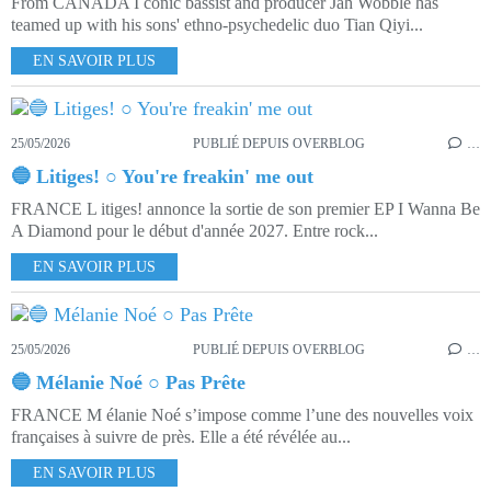
From CANADA I conic bassist and producer Jah Wobble has
teamed up with his sons' ethno-psychedelic duo Tian Qiyi...
EN SAVOIR PLUS
25/05/2026
PUBLIÉ DEPUIS OVERBLOG
…
🔵 Litiges! ○ You're freakin' me out
FRANCE L itiges! annonce la sortie de son premier EP I Wanna Be
A Diamond pour le début d'année 2027. Entre rock...
EN SAVOIR PLUS
25/05/2026
PUBLIÉ DEPUIS OVERBLOG
…
🔵 Mélanie Noé ○ Pas Prête
FRANCE M élanie Noé s’impose comme l’une des nouvelles voix
françaises à suivre de près. Elle a été révélée au...
EN SAVOIR PLUS