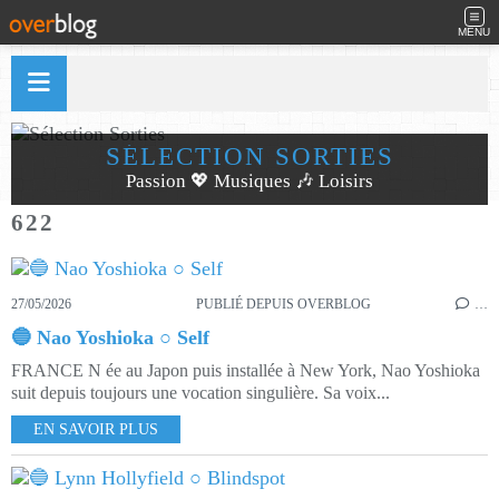
MENU
SÉLECTION SORTIES
Passion 💖 Musiques 🎶 Loisirs
622
27/05/2026
PUBLIÉ DEPUIS OVERBLOG
…
🔵 Nao Yoshioka ○ Self
FRANCE N ée au Japon puis installée à New York, Nao Yoshioka
suit depuis toujours une vocation singulière. Sa voix...
EN SAVOIR PLUS