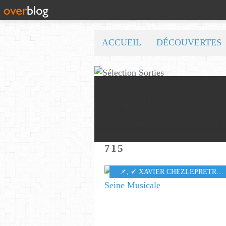
ACCUEIL
DÉCOUVERTES
715
​​​​​​​📌
,
✔ XAVIER CHEZLEPRETRE
,