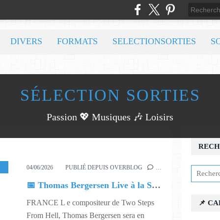
DIVERS
FORMATS
SELECTIONSORTIES
S
SÉLECTION SORTIES
Passion 💖 Musiques 🎶 Loisirs
RECH
MUSIQUE
,
623
,
715
04/06/2026
PUBLIÉ DEPUIS OVERBLOG
…
📅 Thomas Bergersen Live à la Seine Musicale
FRANCE L e compositeur de Two Steps
📌 C
From Hell, Thomas Bergersen sera en