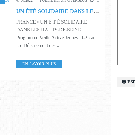
,
SPECTACLES
,
S27
07/07/2022
PUBLIÉ DEPUIS OVERBLOG
…
UN ÉTÉ SOLIDAIRE DANS LES HAUTS-DE-SEINE
FRANCE • UN É T É SOLIDAIRE
DANS LES HAUTS-DE-SEINE
Programme Veille Active Jeunes 11-25 ans
L e Département des...
EN SAVOIR PLUS
🔵 E