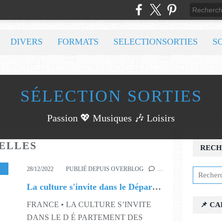
DIVERS
FORMATS
SELECTIONSORTIES
S
SÉLECTION SORTIES
Passion 💖 Musiques 🎶 Loisirs
ELLES
RECH
NCERTS
,
EXPOSITIONS
,
FESTIVALS
,
MUSÉES
,
PATRIMOINE
,
S52
28/12/2022
PUBLIÉ DEPUIS OVERBLOG
…
La culture s'invite dans le Département des Hauts-de-Seine
FRANCE • LA CULTURE S’INVITE
📌 C
DANS LE D É PARTEMENT DES