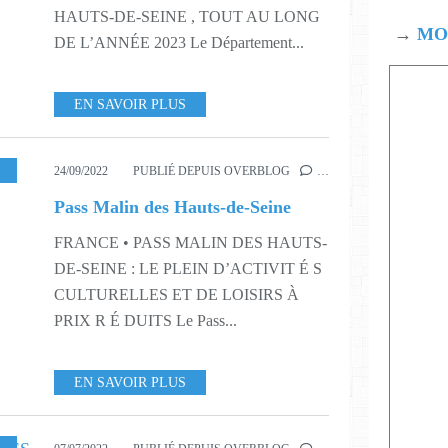
HAUTS-DE-SEINE , TOUT AU LONG
→
MOD
DE L’ANNÉE 2023 Le Département...
EN SAVOIR PLUS
SIRS
,
S38
24/09/2022
PUBLIÉ DEPUIS OVERBLOG
…
Pass Malin des Hauts-de-Seine
FRANCE • PASS MALIN DES HAUTS-
DE-SEINE : LE PLEIN D’ACTIVIT É S
CULTURELLES ET DE LOISIRS À
PRIX R É DUITS Le Pass...
EN SAVOIR PLUS