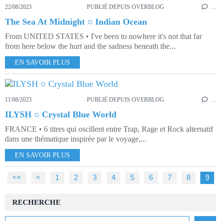
22/08/2023
PUBLIÉ DEPUIS OVERBLOG
…
The Sea At Midnight ○ Indian Ocean
From UNITED STATES • I've been to nowhere it's not that far
from here below the hurt and the sadness beneath the...
EN SAVOIR PLUS
11/08/2023
PUBLIÉ DEPUIS OVERBLOG
…
ILYSH ○ Crystal Blue World
FRANCE • 6 titres qui oscillent entre Trap, Rage et Rock alternatif
dans une thématique inspirée par le voyage,...
EN SAVOIR PLUS
<<
<
1
2
3
4
5
6
7
8
9
RECHERCHE