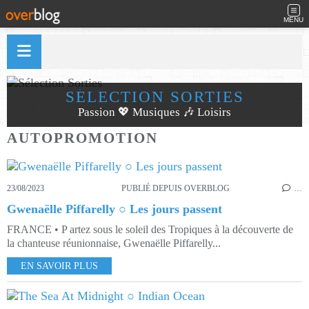
MENU
SÉLECTION SORTIES
Passion 💖 Musiques 🎶 Loisirs
AUTOPROMOTION
23/08/2023
PUBLIÉ DEPUIS OVERBLOG
…
Gwenaëlle Piffarelly ○ Les jours passent
FRANCE • P artez sous le soleil des Tropiques à la découverte de
la chanteuse réunionnaise, Gwenaëlle Piffarelly...
EN SAVOIR PLUS