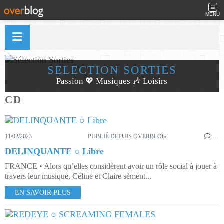
MENU
SÉLECTION SORTIES
Passion 💖 Musiques 🎶 Loisirs
CD
11/02/2023
PUBLIÉ DEPUIS OVERBLOG
…
DELINQUANTE ○ Libre
FRANCE • Alors qu’elles considèrent avoir un rôle social à jouer à
travers leur musique, Céline et Claire sèment...
EN SAVOIR PLUS