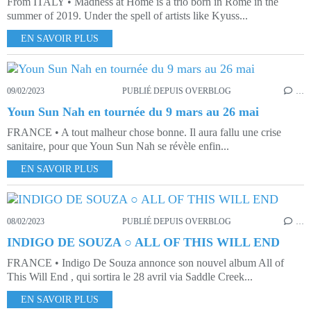
From ITALY • Madness at Home is a trio born in Rome in the
summer of 2019. Under the spell of artists like Kyuss...
EN SAVOIR PLUS
09/02/2023
PUBLIÉ DEPUIS OVERBLOG
…
Youn Sun Nah en tournée du 9 mars au 26 mai
FRANCE • A tout malheur chose bonne. Il aura fallu une crise
sanitaire, pour que Youn Sun Nah se révèle enfin...
EN SAVOIR PLUS
08/02/2023
PUBLIÉ DEPUIS OVERBLOG
…
INDIGO DE SOUZA ○ ALL OF THIS WILL END
FRANCE • Indigo De Souza annonce son nouvel album All of
This Will End , qui sortira le 28 avril via Saddle Creek...
EN SAVOIR PLUS