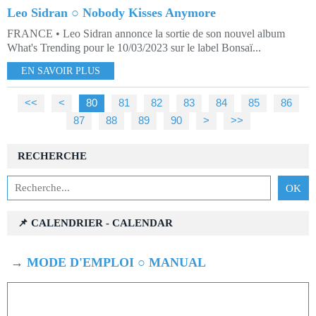
Leo Sidran ○ Nobody Kisses Anymore
FRANCE • Leo Sidran annonce la sortie de son nouvel album
What's Trending pour le 10/03/2023 sur le label Bonsaï...
EN SAVOIR PLUS
<<
<
10
20
30
40
50
60
70
80
81
82
83
84
85
86
87
88
89
90
100
200
>
>>
RECHERCHE
📌 CALENDRIER - CALENDAR
→
MODE D'EMPLOI ○ MANUAL