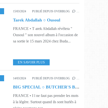
,
DIGITAL
,
MUSIQUE
,
408
,
411
,
416
,
VEEV COM
15/03/2024
PUBLIÉ DEPUIS OVERBLOG
…
Tarek Abdallah ○ Ousoul
FRANCE • T arek Abdallah révèlera "
Ousoul " son nouvel album à l'occasion de
sa sortie le 15 mars 2024 chez Buda...
EN SAVOIR PLUS
,
DIGITAL
,
MUSIQUE
,
PRÉCOMMANDE
,
SINGLE
,
411
,
422
,
LA M
14/03/2024
PUBLIÉ DEPUIS OVERBLOG
…
BIG SPECIAL ○ BUTCHER'S BIN
FRANCE • I l ne faut pas prendre les mots
à la légère. Surtout quand ils sont hurlés à