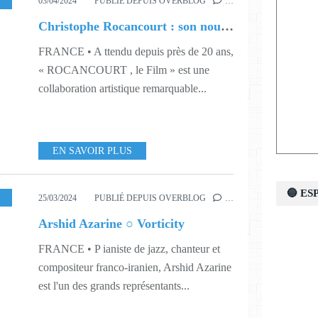
,
406
,
414
,
AGENCE RISE UP
03/04/2024
PUBLIÉ DEPUIS OVERBLOG
…
Christophe Rocancourt : son nouveau film
FRANCE • A ttendu depuis près de 20 ans,
« ROCANCOURT , le Film » est une
collaboration artistique remarquable...
EN SAVOIR PLUS
🔵 E
,
DIGITAL
,
MUSIQUE
,
413
,
415
,
418
,
XAVIER CHEZLEPRETRE
25/03/2024
PUBLIÉ DEPUIS OVERBLOG
…
Arshid Azarine ○ Vorticity
FRANCE • P ianiste de jazz, chanteur et
compositeur franco-iranien, Arshid Azarine
est l'un des grands représentants...