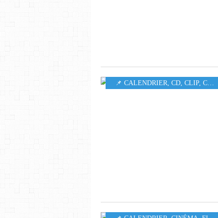
📌 CALENDRIER
,
CD
,
CLIP
,
CONCERT