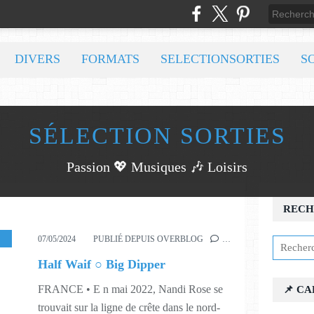
DIVERS
FORMATS
SELECTIONSORTIES
S
SÉLECTION SORTIES
Passion 💖 Musiques 🎶 Loisirs
RECH
,
EP
,
MUSIQUE
,
SINGLE
,
419
,
422
,
LA MISSION
07/05/2024
PUBLIÉ DEPUIS OVERBLOG
…
Half Waif ○ Big Dipper
FRANCE • E n mai 2022, Nandi Rose se
📌 C
trouvait sur la ligne de crête dans le nord-