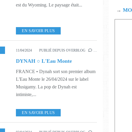
est du Wyoming. Le paysage était...
→
MOD
EN SAVOIR PLUS
,
DIGITAL
,
MUSIQUE
,
411
,
415
,
417
,
XAVIER CHEZLEPRETRE
11/04/2024
PUBLIÉ DEPUIS OVERBLOG
…
DYNAH ○ L'Eau Monte
FRANCE • Dynah sort son premier album
L'Eau Monte le 26/04/2024 sur le label
Musigamy. La pop de Dynah est
intimiste,...
EN SAVOIR PLUS