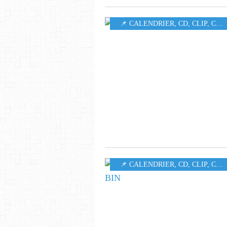
📌 CALENDRIER
,
CD
,
CLIP
,
CONCERT
📌 CALENDRIER
,
CD
,
CLIP
,
CONCERT