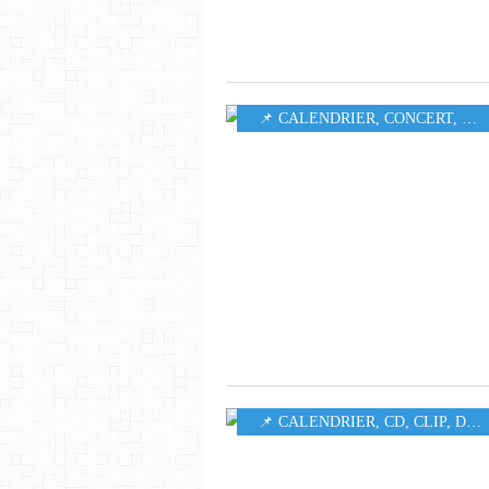
📌 CALENDRIER
,
CONCERT
,
MU
📌 CALENDRIER
,
CD
,
CLIP
,
DIGITAL