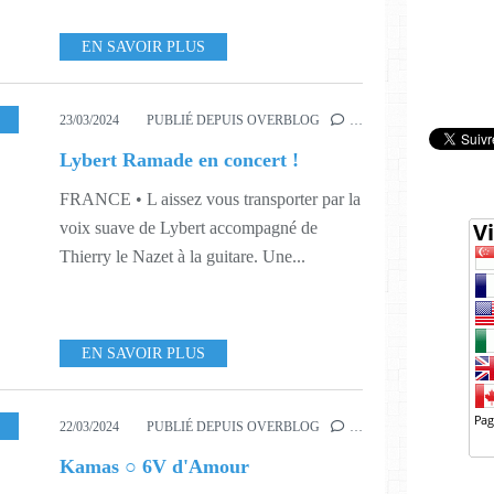
EN SAVOIR PLUS
SIQUE
,
412
,
416
,
AUTOPROMOTION
23/03/2024
PUBLIÉ DEPUIS OVERBLOG
…
Lybert Ramade en concert !
FRANCE • L aissez vous transporter par la
voix suave de Lybert accompagné de
Thierry le Nazet à la guitare. Une...
EN SAVOIR PLUS
,
MUSIQUE
,
SINGLE
,
411
,
413
,
XAVIER CHEZLEPRETRE
22/03/2024
PUBLIÉ DEPUIS OVERBLOG
…
Kamas ○ 6V d'Amour