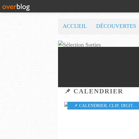
ACCUEIL
DÉCOUVERTES
📌 CALENDRIER
📌 CALENDRIER
,
CLIP
,
DIGITAL