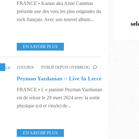
FRANCE • Kamas aka Anne Cammas
présente une des voix les plus originales du
rock français. Avec son nouvel album...
se
EN SAVOIR PLUS
,
LIVE
,
MUSIQUE
,
411
,
413
,
XAVIER CHEZLEPRETRE
21/03/2024
PUBLIÉ DEPUIS OVERBLOG
…
Peyman Yazdanian ○ Live In Lecce
FRANCE • L e pianiste Peyman Yazdanian
est de retour le 29 mars 2024 avec la sortie
physique (cd et vinyle) de...
EN SAVOIR PLUS