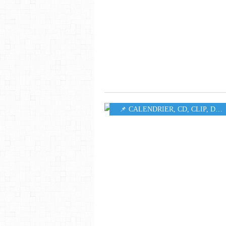
📌 CALENDRIER
,
CD
,
CLIP
,
DIGITAL