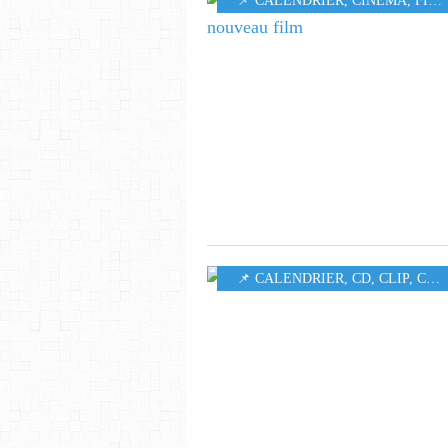
📌 CALENDRIER
,
CINÉMA
,
FILM
📌 CALENDRIER
,
CD
,
CLIP
,
CONCERT