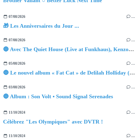
Brother Valiant ○ Better Luck Next Time
07/08/2026
…
🎁 Les Anniversaires du Jour ...
07/08/2026
…
🔵 Avec The Quiet House (Live at Funkhaus), Kenzo Zurzolo livre une performance aussi intense qu'envoûtante.
05/08/2026
…
🔵 Le nouvel album « Fat Cat » de Delilah Holliday (sortie le 30 Octobre 2026)
03/08/2026
…
🔵 Album : Son Volt • Sound Signal Serenades
11/10/2024
…
Célébrez "Les Olympiques" avec DVTR !
11/10/2024
…