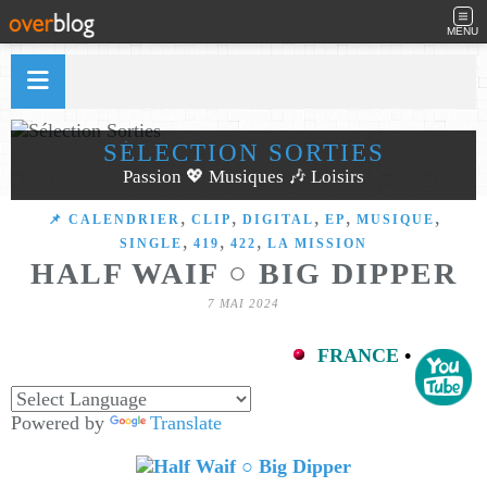
MENU
SÉLECTION SORTIES
Passion 💖 Musiques 🎶 Loisirs
,
,
,
,
,
📌 CALENDRIER
CLIP
DIGITAL
EP
MUSIQUE
,
,
,
SINGLE
419
422
LA MISSION
HALF WAIF ○ BIG DIPPER
7 MAI 2024
FRANCE
•
Powered by
Translate