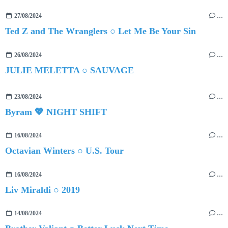
27/08/2024
…
Ted Z and The Wranglers ○ Let Me Be Your Sin
26/08/2024
…
JULIE MELETTA ○ SAUVAGE
23/08/2024
…
Byram 💖 NIGHT SHIFT
16/08/2024
…
Octavian Winters ○ U.S. Tour
16/08/2024
…
Liv Miraldi ○ 2019
14/08/2024
…