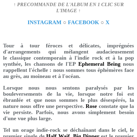
↑ PRECOMMANDE DE L'ALBUM EN 1 CLIC SUR
L'IMAGE ↑
INSTAGRAM
○
FACEBOOK
○
X
Tour à tour féroces et délicates, imprégnées
d'arrangements qui mélangent audacieusement
le classique contemporain à l'indie rock et à la pop
synthée, les chansons de l'EP
Ephemeral Being
nous
rappellent l'échelle : nous sommes tous éphémères face
au grès, au moineau et à l'océan.
Lorsque nous nous sentons paralysés par les
bouleversements de la vie, lorsque notre foi est
ébranlée et que nous sommes le plus désespérés, la
nature nous offre une perspective.
Rose
constate que la
vie persiste. Parfois, nous avons simplement besoin
d'une vue plus large.
Tel un orage indie-rock se déchaînant dans le ciel, le
premier single de
Half Waif, Big Dipper
est le premier