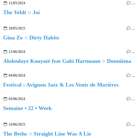
12/05/2024
…
The Veldt ○ Joi
28/05/2025
…
Gina Zo ○ Dirty Habits
11/06/2024
…
Abdoulaye Kouyaté feat Gabi Hartmann ○ Douniéma
04/06/2024
…
Festival : Avignon Jazz & Les Vents de Morières
03/06/2024
…
Semaine • 22 • Week
24/06/2025
…
The Beths ○ Straight Line Was A Lie