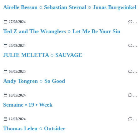
Airelle Besson ○ Sebastian Sternal ○ Jonas Burgwinkel
27/08/2024
…
Ted Z and The Wranglers ○ Let Me Be Your Sin
26/08/2024
…
JULIE MELETTA ○ SAUVAGE
09/05/2025
…
Andy Tongren ○ So Good
13/05/2024
…
Semaine • 19 • Week
12/05/2024
…
Thomas Leleu ○ Outsider