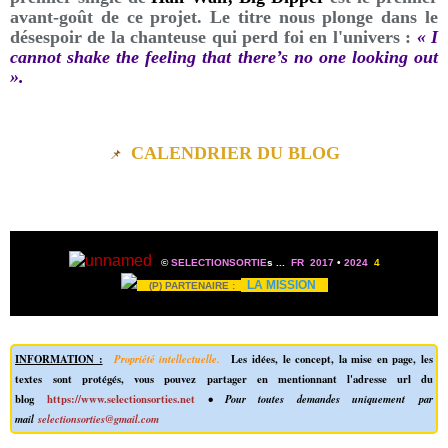
avant-goût de ce projet. Le titre nous plonge dans le
désespoir de la chanteuse qui perd foi en l'univers :
« I
cannot shake the feeling that there’s no one looking out
».
CALENDRIER DU BLOG
📌
©
SELECTIONSORTIE
s
...
FR 2017
•
2024
4
LA MISSION
(P) PARTENAIRE :
INFORMATION :
Propriété intellectuelle.
Les idées, le concept, la mise en page, les
textes sont protégés, vous pouvez partager en mentionnant l'adresse url du
blog
https://www.selectionsorties.net
• Pour toutes demandes uniquement par
mail
selectionsorties@gmail.com