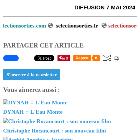
DIFFUSION 7 MAI 2024
tionsorties.com
💿
selectionsorties.fr
💿
selectionsorties.n
PARTAGER CET ARTICLE
Repost
0
S'inscrire à la newsletter
Vous aimerez aussi :
DYNAH ○ L'Eau Monte
Christophe Rocancourt : son nouveau film