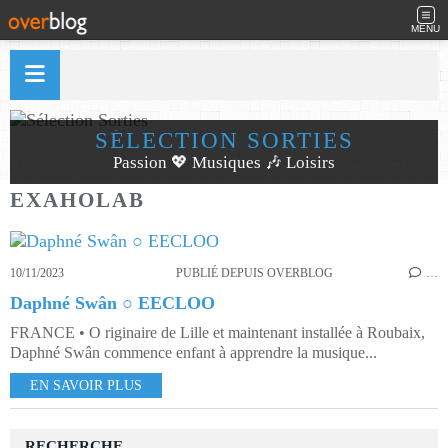
MENU
SÉLECTION SORTIES
Passion 💖 Musiques 🎶 Loisirs
EXAHOLAB
10/11/2023
PUBLIÉ DEPUIS OVERBLOG
…
Daphné Swân ○ EECLOO
FRANCE • O riginaire de Lille et maintenant installée à Roubaix,
Daphné Swân commence enfant à apprendre la musique...
EN SAVOIR PLUS
RECHERCHE