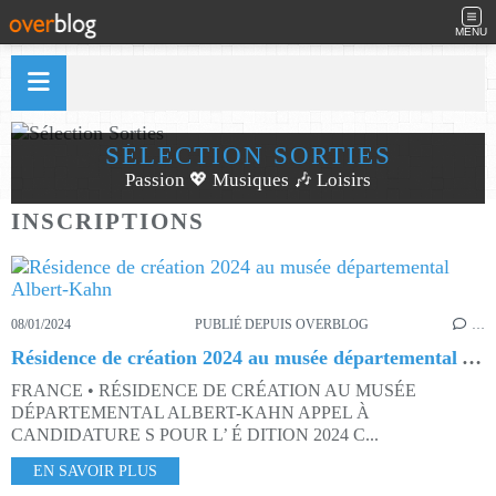
MENU
SÉLECTION SORTIES
Passion 💖 Musiques 🎶 Loisirs
INSCRIPTIONS
08/01/2024
PUBLIÉ DEPUIS OVERBLOG
…
Résidence de création 2024 au musée départemental Albert-Kahn
FRANCE • RÉSIDENCE DE CRÉATION AU MUSÉE
DÉPARTEMENTAL ALBERT-KAHN APPEL À
CANDIDATURE S POUR L’ É DITION 2024 C...
EN SAVOIR PLUS