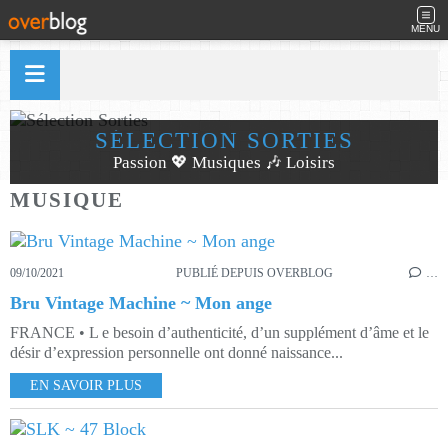
MENU
SÉLECTION SORTIES
Passion 💖 Musiques 🎶 Loisirs
MUSIQUE
09/10/2021
PUBLIÉ DEPUIS OVERBLOG
…
Bru Vintage Machine ~ Mon ange
FRANCE • L e besoin d’authenticité, d’un supplément d’âme et le
désir d’expression personnelle ont donné naissance...
EN SAVOIR PLUS