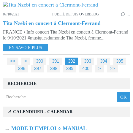
07/10/2021
PUBLIÉ DEPUIS OVERBLOG
…
Tita Nzebi en concert à Clermont-Ferrand
FRANCE • Info concert Tita Nzebi en concert à Clermont-Ferrand
le 9/10/2021 #musiquesdumonde Tita Nzebi, femme...
EN SAVOIR PLUS
<<
<
300
310
320
330
340
350
360
370
380
390
391
392
393
394
395
396
397
398
399
400
500
>
>>
RECHERCHE
📌 CALENDRIER - CALENDAR
→
MODE D'EMPLOI ○ MANUAL