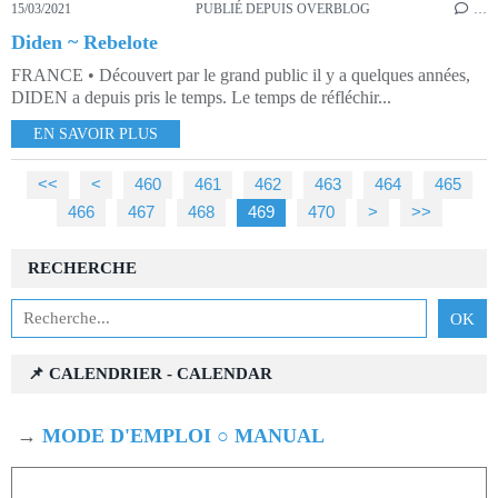
15/03/2021
PUBLIÉ DEPUIS OVERBLOG
…
Diden ~ Rebelote
FRANCE • Découvert par le grand public il y a quelques années,
DIDEN a depuis pris le temps. Le temps de réfléchir...
EN SAVOIR PLUS
<<
<
400
410
420
430
440
450
460
461
462
463
464
465
466
467
468
469
470
480
490
500
>
>>
RECHERCHE
📌 CALENDRIER - CALENDAR
→
MODE D'EMPLOI ○ MANUAL