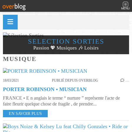
MENU
SÉLECTION SORTIES
Passion 💖 Musiques 🎶 Loisirs
MUSIQUE
18/03/2021
PUBLIÉ DEPUIS OVERBLOG
…
PORTER ROBINSON • MUSICIAN
FRANCE • E n anglais le terme “ nurture ” représente l'acte de
faire fleurir quelque chose de fragile , de prendre...
EN SAVOIR PLUS