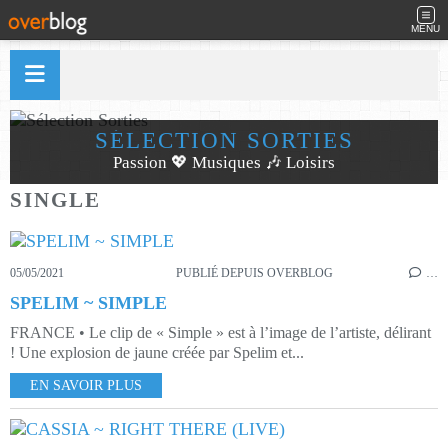
MENU
SÉLECTION SORTIES
Passion 💖 Musiques 🎶 Loisirs
SINGLE
05/05/2021
PUBLIÉ DEPUIS OVERBLOG
…
SPELIM ~ SIMPLE
FRANCE • Le clip de « Simple » est à l’image de l’artiste, délirant
! Une explosion de jaune créée par Spelim et...
EN SAVOIR PLUS