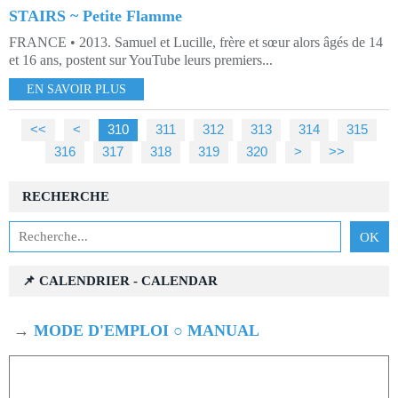
STAIRS ~ Petite Flamme
FRANCE • 2013. Samuel et Lucille, frère et sœur alors âgés de 14
et 16 ans, postent sur YouTube leurs premiers...
EN SAVOIR PLUS
<<
<
300
310
311
312
313
314
315
316
317
318
319
320
330
340
350
360
370
380
390
400
>
>>
RECHERCHE
📌 CALENDRIER - CALENDAR
→
MODE D'EMPLOI ○ MANUAL