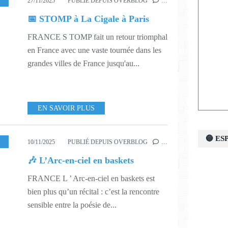
SPECTACLE
,
548
,
550
,
601
,
602
,
603
27/11/2025
PUBLIÉ DEPUIS OVERBLOG
…
📅 STOMP à La Cigale à Paris
FRANCE S TOMP fait un retour triomphal
en France avec une vaste tournée dans les
grandes villes de France jusqu'au...
EN SAVOIR PLUS
🔵 E
,
546
10/11/2025
PUBLIÉ DEPUIS OVERBLOG
…
🎶 L’Arc-en-ciel en baskets
FRANCE L ’ Arc-en-ciel en baskets est
bien plus qu’un récital : c’est la rencontre
sensible entre la poésie de...