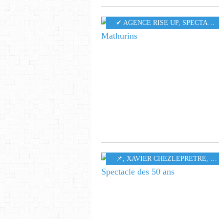
✔ AGENCE RISE UP
,
SPECTACLE
​​​​​​​📌
,
XAVIER CHEZLEPRETRE
,
SP