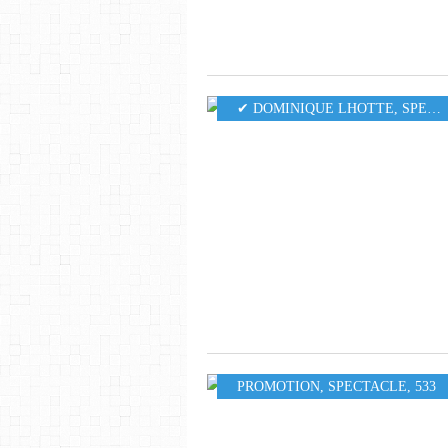
✔ DOMINIQUE LHOTTE
,
SPECTACLE
PROMOTION
,
SPECTACLE
,
533