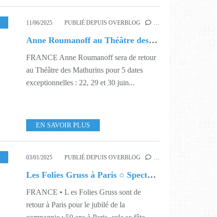
,
524
,
525
,
526
,
527
,
528
11/06/2025
PUBLIÉ DEPUIS OVERBLOG
…
Anne Roumanoff au Théâtre des Mathurins
FRANCE Anne Roumanoff sera de retour
au Théâtre des Mathurins pour 5 dates
exceptionnelles : 22, 29 et 30 juin...
EN SAVOIR PLUS
ECTACLE
,
441
,
501
,
502
,
503
,
504
,
505
,
506
,
507
,
508
,
509
03/01/2025
PUBLIÉ DEPUIS OVERBLOG
…
Les Folies Gruss à Paris ○ Spectacle des 50 ans
FRANCE • L es Folies Gruss sont de
retour à Paris pour le jubilé de la