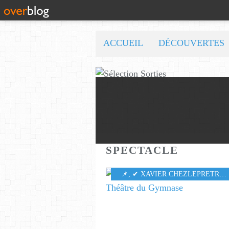
ACCUEIL
DÉCOUVERTES
SPECTACLE
📌
,
✔ XAVIER CHEZLEPRETRE
,