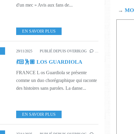
d'un mec » Avis aux fans de...
→
MOD
EN SAVOIR PLUS
,
548
29/11/2025
PUBLIÉ DEPUIS OVERBLOG
…
💃🏻🕺🏽 LOS GUARDIOLA
FRANCE L os Guardiola se présente
comme un duo chorégraphique qui raconte
des histoires sans paroles. La danse...
EN SAVOIR PLUS