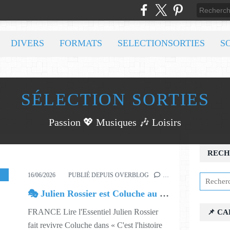
DIVERS
FORMATS
SELECTIONSORTIES
S
SÉLECTION SORTIES
Passion 💖 Musiques 🎶 Loisirs
RECH
HUMOUR
,
SPECTACLE
,
625
,
645
,
646
16/06/2026
PUBLIÉ DEPUIS OVERBLOG
…
🎭 Julien Rossier est Coluche au Théâtre du Gymnase
FRANCE Lire l'Essentiel Julien Rossier
📌 C
fait revivre Coluche dans « C'est l'histoire