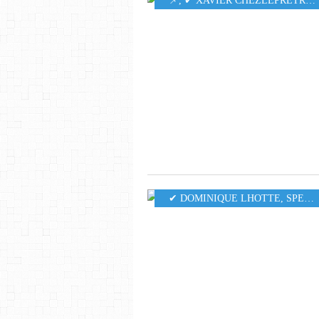
​​​​​​​📌
,
✔ XAVIER CHEZLEPRETRE
,
✔ DOMINIQUE LHOTTE
,
SPECTACLE