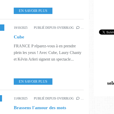
EN SAVOIR PLUS
,
542
19/10/2025
PUBLIÉ DEPUIS OVERBLOG
…
Cube
FRANCE P réparez-vous à en prendre
plein les yeux ! Avec Cube, Laury Chanty
et Kévin Arleri signent un spectacle...
EN SAVOIR PLUS
se
11/08/2025
PUBLIÉ DEPUIS OVERBLOG
…
Brassens l'amour des mots