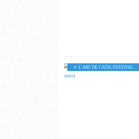
✔ L'ART DE CATH
,
FESTIVAL OFF D'AVIGNON 2025