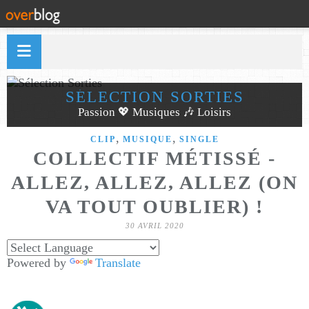
SÉLECTION SORTIES
Passion 💖 Musiques 🎶 Loisirs
,
,
CLIP
MUSIQUE
SINGLE
COLLECTIF MÉTISSÉ -
ALLEZ, ALLEZ, ALLEZ (ON
VA TOUT OUBLIER) !
30 AVRIL 2020
Powered by
Translate