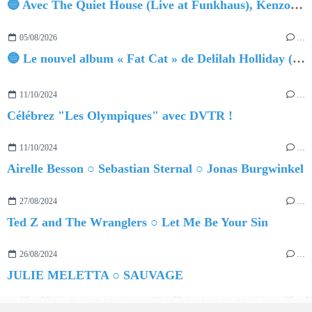
🔵 Avec The Quiet House (Live at Funkhaus), Kenzo Zurzolo livre une performance aussi intense qu'envoûtante.
05/08/2026
…
🔵 Le nouvel album « Fat Cat » de Delilah Holliday (sortie le 30 Octobre 2026)
11/10/2024
…
Célébrez "Les Olympiques" avec DVTR !
11/10/2024
…
Airelle Besson ○ Sebastian Sternal ○ Jonas Burgwinkel
27/08/2024
…
Ted Z and The Wranglers ○ Let Me Be Your Sin
26/08/2024
…
JULIE MELETTA ○ SAUVAGE