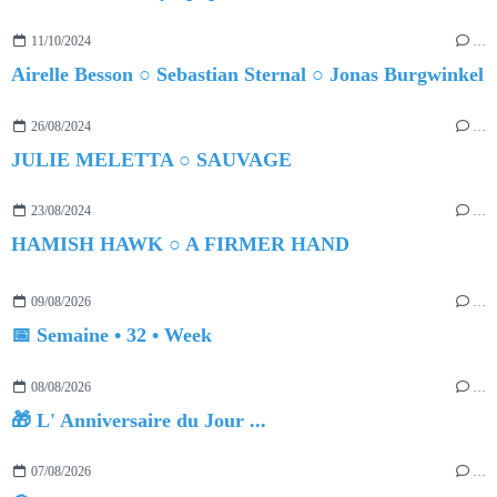
11/10/2024
…
Airelle Besson ○ Sebastian Sternal ○ Jonas Burgwinkel
26/08/2024
…
JULIE MELETTA ○ SAUVAGE
23/08/2024
…
HAMISH HAWK ○ A FIRMER HAND
09/08/2026
…
📅 Semaine • 32 • Week
08/08/2026
…
🎁 L' Anniversaire du Jour ...
07/08/2026
…