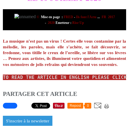
©
Mise en page :
FRED
-
Ils font l'Actu
...
FR 2017
-
2020
Emetteur :
Rise Up
La musique n’est pas un virus ! Certes elle vous contamine par la
mélodie, les paroles, mais elle s’achète, se fait découvrir, se
fredonne, vous titille le creux de l’oreille, se libère sur vos lèvres
…
Pensez aux artistes, ils illuminent votre quotidien et alimentent
vos mémoires de jolis refrains qui deviendront vos souvenirs.
TO READ
THE ARTICLE IN ENGLISH
PLEASE CLICK
PARTAGER CET ARTICLE
Repost
0
S'inscrire à la newsletter