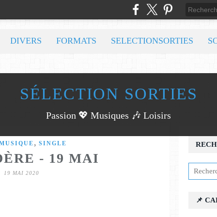
DIVERS
FORMATS
SELECTIONSORTIES
S
SÉLECTION SORTIES
Passion 💖 Musiques 🎶 Loisirs
,
MUSIQUE
SINGLE
RECH
ÈRE - 19 MAI
19 MAI 2020
📌 C