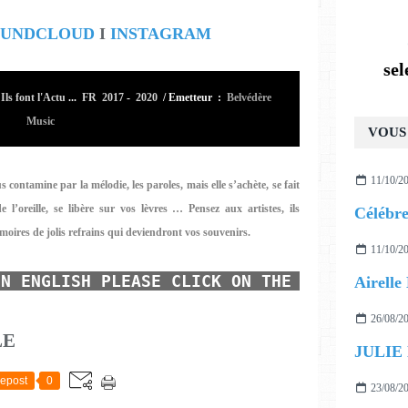
OUNDCLOUD
I
INSTAGRAM
se
ls font l'Actu
...
FR 2017
-
2020
/
Emetteur :
Belvédère
Music
VOUS 
11/10/2
 contamine par la mélodie, les paroles, mais elle s’achète, se fait
de l’oreille, se libère sur vos lèvres …
Pensez aux artistes, ils
moires de jolis refrains qui deviendront vos souvenirs.
11/10/2
IN ENGLISH PLEASE CLICK ON THE TRANSLATOR
26/08/2
LE
JULIE
epost
0
23/08/2