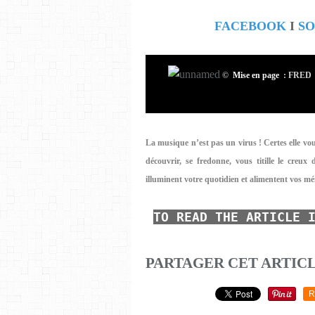
FACEBOOK
I
S
©
Mise en page
: FRED I
La musique n’est pas un virus ! Certes elle vous
découvrir, se fredonne, vous titille le creux 
illuminent votre quotidien et alimentent vos mé
TO READ
THE ARTICLE 
PARTAGER CET ARTIC
R