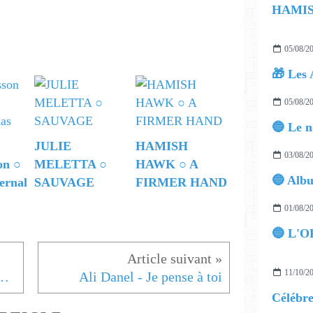
05/08/2
🎁 Les 
05/08/2
JULIE
HAMISH
03/08/2
on ○
MELETTA ○
HAWK ○ A
ernal
SAUVAGE
FIRMER HAND
01/08/2
🔵 L'O
11/10/2
WHAT I KNOW IS ALL QUICKSAND
Ali Danel - Je pense à toi