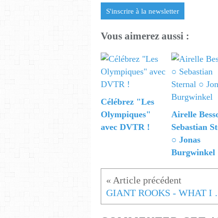
S'inscrire à la newsletter
Vous aimerez aussi :
Célébrez "Les
Olympiques"
Airelle Bess
avec DVTR !
Sebastian St
○ Jonas
Burgwinkel
GIANT ROOKS - 