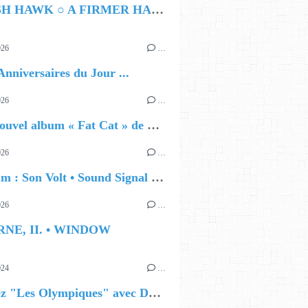
HAMISH HAWK ○ A FIRMER HAND
026
…
Anniversaires du Jour ...
026
…
🔵 Le nouvel album « Fat Cat » de Delilah Holliday (sortie le 30 Octobre 2026)
026
…
🔵 Album : Son Volt • Sound Signal Serenades
026
…
RNE, II. • WINDOW
024
…
Célébrez "Les Olympiques" avec DVTR !