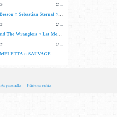
024
…
Airelle Besson ○ Sebastian Sternal ○ Jonas Burgwinkel
024
…
Ted Z and The Wranglers ○ Let Me Be Your Sin
024
…
 MELETTA ○ SAUVAGE
nées personnelles
Préférences cookies