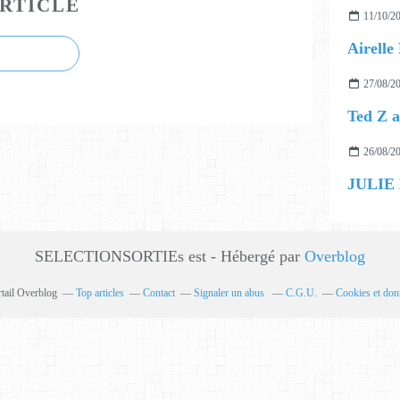
RTICLE
11/10/2
27/08/2
26/08/2
JULIE
SELECTIONSORTIEs est - Hébergé par
Overblog
rtail Overblog
Top articles
Contact
Signaler un abus
C.G.U.
Cookies et don