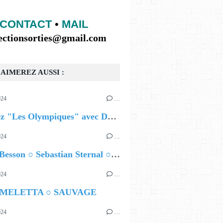
CONTACT
•
MAIL
lectionsorties@gmail.com
AIMEREZ AUSSI :
024
…
Célébrez "Les Olympiques" avec DVTR !
024
…
 AT THE TOP LEFT, THEN ENGLISH
Airelle Besson ○ Sebastian Sternal ○ Jonas Burgwinkel
024
…
 MELETTA ○ SAUVAGE
024
…