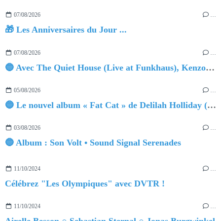
07/08/2026
…
🎁 Les Anniversaires du Jour ...
07/08/2026
…
🔵 Avec The Quiet House (Live at Funkhaus), Kenzo Zurzolo livre une performance aussi intense qu'envoûtante.
05/08/2026
…
🔵 Le nouvel album « Fat Cat » de Delilah Holliday (sortie le 30 Octobre 2026)
03/08/2026
…
🔵 Album : Son Volt • Sound Signal Serenades
11/10/2024
…
Célébrez "Les Olympiques" avec DVTR !
11/10/2024
…