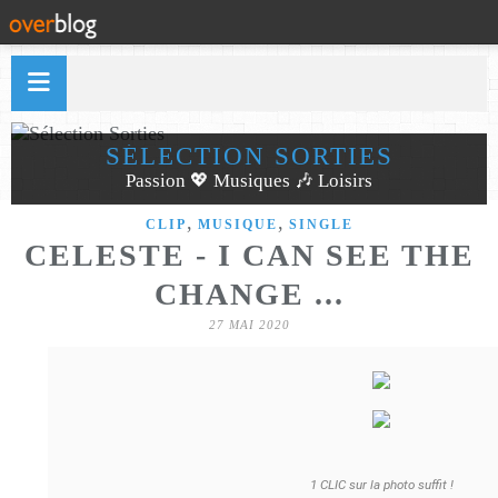
SÉLECTION SORTIES
Passion 💖 Musiques 🎶 Loisirs
,
,
CLIP
MUSIQUE
SINGLE
CELESTE - I CAN SEE THE
CHANGE ...
27 MAI 2020
1 CLIC sur la photo suffit !