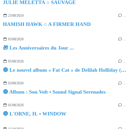
JULIE MELETTA ○ SAUVAGE
23/08/2024
…
HAMISH HAWK ○ A FIRMER HAND
05/08/2026
…
🎁 Les Anniversaires du Jour ...
05/08/2026
…
🔵 Le nouvel album « Fat Cat » de Delilah Holliday (sortie le 30 Octobre 2026)
03/08/2026
…
🔵 Album : Son Volt • Sound Signal Serenades
01/08/2026
…
🔵 L'ORNE, II. • WINDOW
11/10/2024
…