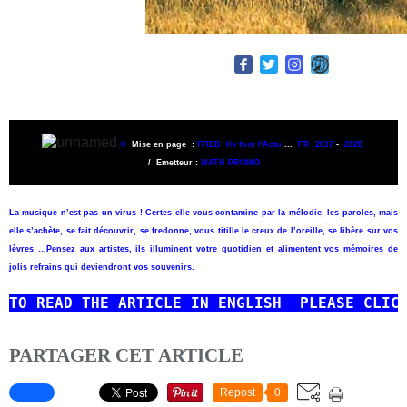
©
Mise en page
:
FRED Ils font l'Actu
...
FR 2017
-
2020
/ Emetteur :
MATH PROMO
La musique n’est pas un virus ! Certes elle vous contamine par la mélodie, les paroles, mais
elle s’achète, se fait découvrir, se fredonne, vous titille le creux de l’oreille, se libère sur vos
lèvres …
Pensez aux artistes, ils illuminent votre quotidien et alimentent vos mémoires de
jolis refrains qui deviendront vos souvenirs.
TO READ
THE ARTICLE IN ENGLISH  PLEASE CLIC
PARTAGER CET ARTICLE
Repost
0