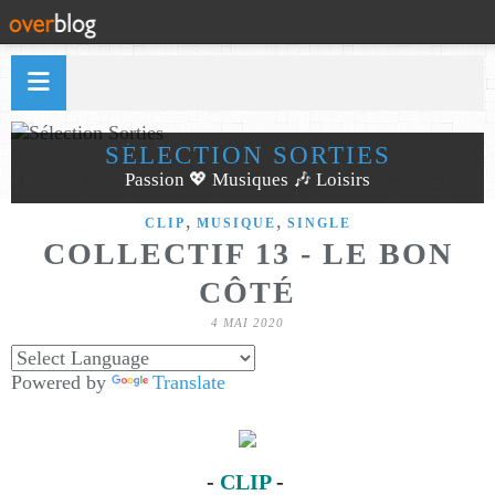
SÉLECTION SORTIES
Passion 💖 Musiques 🎶 Loisirs
,
,
CLIP
MUSIQUE
SINGLE
COLLECTIF 13 - LE BON
CÔTÉ
4 MAI 2020
Powered by
Translate
-
CLIP
-