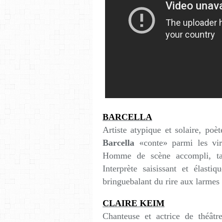
BARCELLA
Artiste atypique et solaire, poè
Barcella
«conte» parmi les virt
Homme de scène accompli, tant
Interprète saisissant et élast
bringuebalant du rire aux larmes
CLAIRE KEIM
Chanteuse et actrice de théât