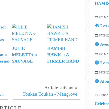
07/08/2
🎁 Les 
07/08/2
JULIE
HAMISH
05/08/2
on ○
MELETTA ○
HAWK ○ A
ernal
SAUVAGE
FIRMER HAND
03/08/2
 URBAN WOLF disponible sur Apple Store
Toukan Toukän - Mangrove
11/10/2
RTICLE