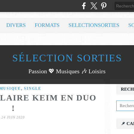
DIVERS
FORMATS
SELECTIONSORTIES
S
SÉLECTION SORTIES
Passion 💖 Musiques 🎶 Loisirs
,
MUSIQUE
SINGLE
RECH
LAIRE KEIM EN DUO
!
24 JUIN 2020
📌 C