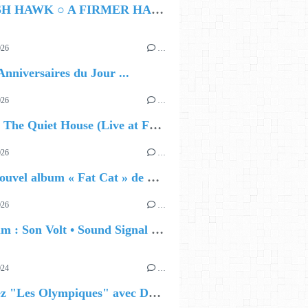
HAMISH HAWK ○ A FIRMER HAND
026
…
Anniversaires du Jour ...
026
…
🔵 Avec The Quiet House (Live at Funkhaus), Kenzo Zurzolo livre une performance aussi intense qu'envoûtante.
026
…
🔵 Le nouvel album « Fat Cat » de Delilah Holliday (sortie le 30 Octobre 2026)
026
…
🔵 Album : Son Volt • Sound Signal Serenades
024
…
Célébrez "Les Olympiques" avec DVTR !