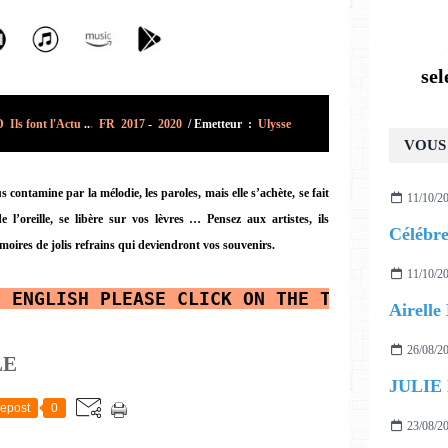
se
Ils font l'Actu
..
.
FR 2017
-
2020
/
Emetteur :
Ulysse
VOUS 
 contamine par la mélodie, les paroles, mais elle s’achète, se fait
11/10/2
de l’oreille, se libère sur vos lèvres …
Pensez aux artistes, ils
moires de jolis refrains qui deviendront vos souvenirs.
11/10/2
N ENGLISH PLEASE CLICK ON THE TRANSLATOR 
26/08/2
LE
JULIE
epost
0
23/08/2