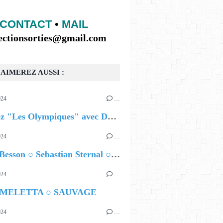
CONTACT
•
MAIL
lectionsorties@gmail.com
AIMEREZ AUSSI :
024
…
Célébrez "Les Olympiques" avec DVTR !
024
…
AT THE TOP LEFT, THEN ENGLISH
Airelle Besson ○ Sebastian Sternal ○ Jonas Burgwinkel
024
…
 MELETTA ○ SAUVAGE
024
…