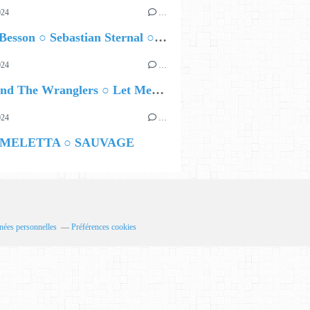
024
…
Airelle Besson ○ Sebastian Sternal ○ Jonas Burgwinkel
024
…
Ted Z and The Wranglers ○ Let Me Be Your Sin
024
…
 MELETTA ○ SAUVAGE
nées personnelles
Préférences cookies