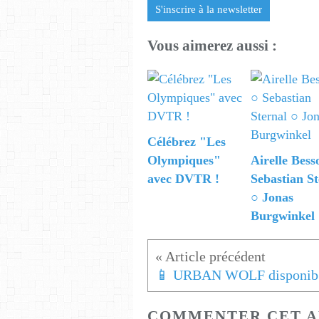
S'inscrire à la newsletter
Vous aimerez aussi :
Célébrez "Les
Olympiques"
Airelle Bess
avec DVTR !
Sebastian St
○ Jonas
Burgwinkel
📱
COMMENTER CET A