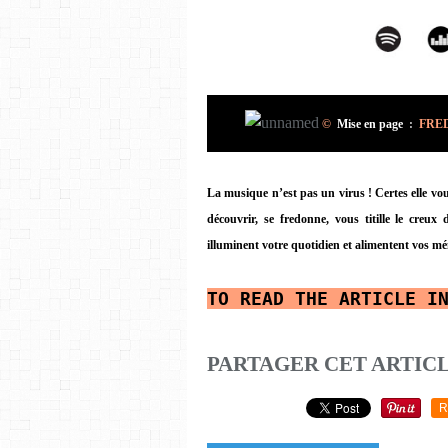
©
Mise en page
:
FRED 
La musique n’est pas un virus ! Certes elle vous
découvrir, se fredonne, vous titille le creux 
illuminent votre quotidien et alimentent vos mé
TO READ
THE ARTICLE I
PARTAGER CET ARTIC
R