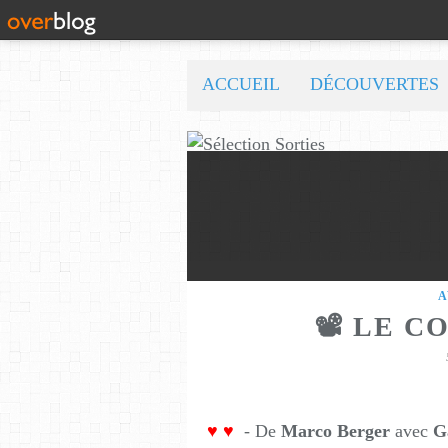
ACCUEIL
DÉCOUVERTES
A
📽️ LE C
♥
♥
- De
Marco Berger
avec
G