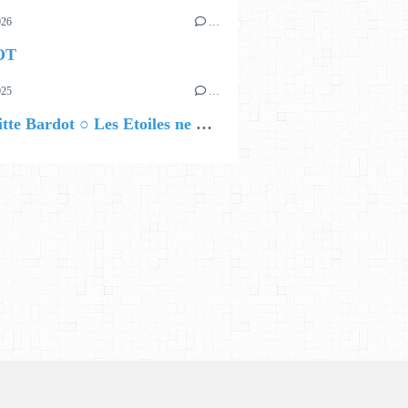
026
…
OT
025
…
⚫ Brigitte Bardot ○ Les Etoiles ne meurent jamais ...