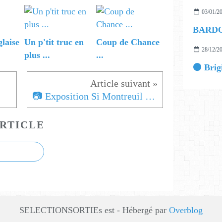
03/01/2
BARD
glaise
Un p'tit truc en
Coup de Chance
28/12/2
plus ...
...
📷 Exposition Si Montreuil M'était Montré ...
RTICLE
SELECTIONSORTIEs est - Hébergé par
Overblog