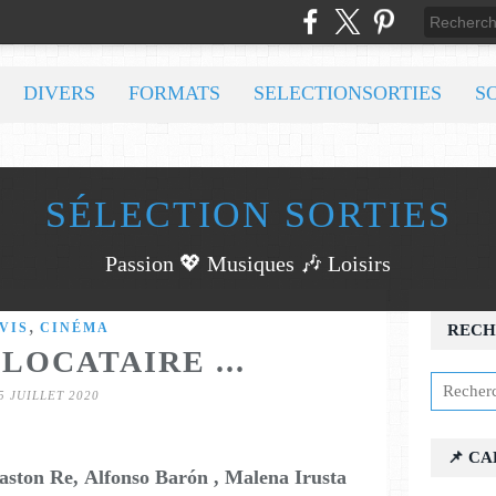
DIVERS
FORMATS
SELECTIONSORTIES
S
SÉLECTION SORTIES
Passion 💖 Musiques 🎶 Loisirs
,
VIS
CINÉMA
RECH
OLOCATAIRE ...
5 JUILLET 2020
📌 C
aston Re, Alfonso Barón , Malena Irusta