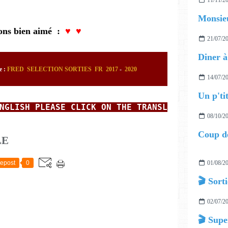
11/11/2
Monsieu
ons bien aimé :
♥
♥
21/07/2
Diner à
e :
FRED
SELECTION SORTIES FR 2017
-
2020
14/07/2
Un p'tit
HE
NGLISH PLEASE CLICK 
ON THE TRANSLATOR AT T
08/10/2
Coup de
LE
01/08/2
epost
0
02/07/2
🎬 Supe