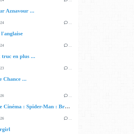
024
…
r Aznavour ...
024
…
 l'anglaise
024
…
 truc en plus ...
 TOP LEFT, THEN ENGLISH
023
…
 Chance ...
026
…
🎬 Sortie Cinéma : Spider-Man : Brand New Day
026
…
rgirl