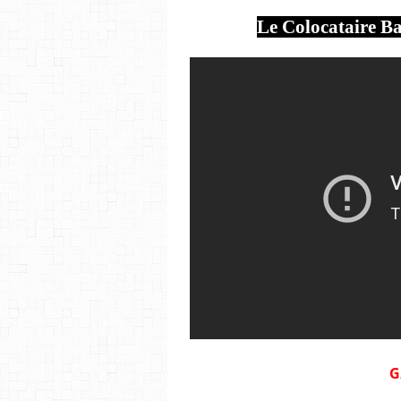
Le Colocataire B
G