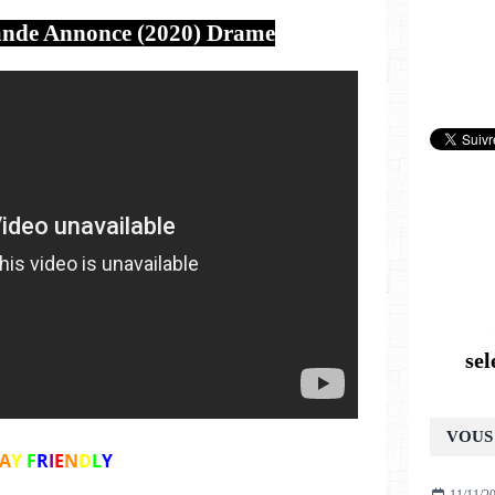
ande Annonce (2020) Drame
se
VOUS 
A
Y
F
R
I
E
N
D
L
Y