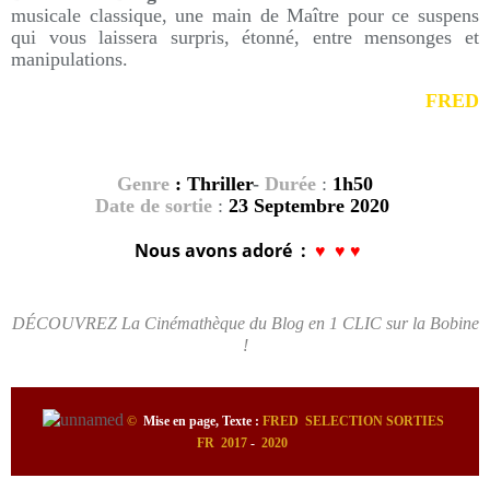
musicale classique, une main de Maître pour ce suspens
qui vous laissera surpris, étonné, entre mensonges et
manipulations.
FRED
Genre
: Thriller
-
Durée
:
1
h50
Date de sortie
:
23
Septembre 2020
Nous avons adoré :
♥
♥ ♥
DÉCOUVREZ La Cinémathèque du Blog en 1 CLIC sur la Bobine
!
©
Mise en page, Texte :
FRED
SELECTION SORTIES
FR 2017
-
2020