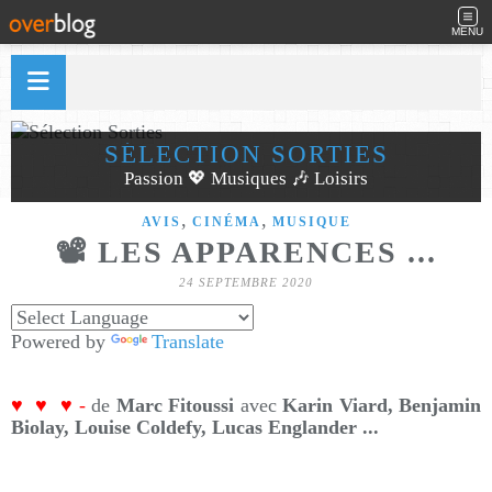
MENU
SÉLECTION SORTIES
Passion 💖 Musiques 🎶 Loisirs
,
,
AVIS
CINÉMA
MUSIQUE
📽️ LES APPARENCES ...
24 SEPTEMBRE 2020
Powered by
Translate
♥
♥ ♥ -
de
Marc Fitoussi
avec
Karin Viard, Benjamin
Biolay,
Louise Coldefy,
Lucas Englander ...