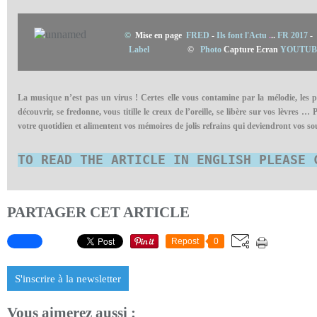
©
Mise en page
FRED
-
Ils font l'Actu
.
..
FR 2017
-
Label
©
Photo
Capture Ecran
YOUTUB
La musique n’est pas un virus ! Certes elle vous contamine par la mélodie, les par
découvrir, se fredonne, vous titille le creux de l’oreille, se libère sur vos lèvres …
P
votre quotidien et alimentent vos mémoires de jolis refrains qui deviendront vos so
TO READ THE ARTICLE IN ENGLISH PLEASE 
PARTAGER CET ARTICLE
Repost
0
S'inscrire à la newsletter
Vous aimerez aussi :