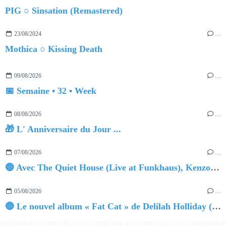
PIG ○ Sinsation (Remastered)
23/08/2024
…
Mothica ○ Kissing Death
09/08/2026
…
📅 Semaine • 32 • Week
08/08/2026
…
🎁 L' Anniversaire du Jour ...
07/08/2026
…
🔵 Avec The Quiet House (Live at Funkhaus), Kenzo Zurzolo livre une performance aussi intense qu'envoûtante.
05/08/2026
…
🔵 Le nouvel album « Fat Cat » de Delilah Holliday (sortie le 30 Octobre 2026)