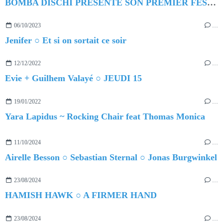
BOMBA DISCHI PRÉSENTE SON PREMIER FESTIVAL
06/10/2023
…
Jenifer ○ Et si on sortait ce soir
12/12/2022
…
Evie + Guilhem Valayé ○ JEUDI 15
19/01/2022
…
Yara Lapidus ~ Rocking Chair feat Thomas Monica
11/10/2024
…
Airelle Besson ○ Sebastian Sternal ○ Jonas Burgwinkel
23/08/2024
…
HAMISH HAWK ○ A FIRMER HAND
23/08/2024
…