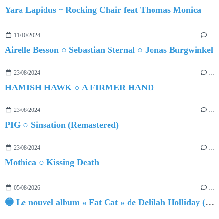
Yara Lapidus ~ Rocking Chair feat Thomas Monica
11/10/2024
…
Airelle Besson ○ Sebastian Sternal ○ Jonas Burgwinkel
23/08/2024
…
HAMISH HAWK ○ A FIRMER HAND
23/08/2024
…
PIG ○ Sinsation (Remastered)
23/08/2024
…
Mothica ○ Kissing Death
05/08/2026
…
🔵 Le nouvel album « Fat Cat » de Delilah Holliday (sortie le 30 Octobre 2026)