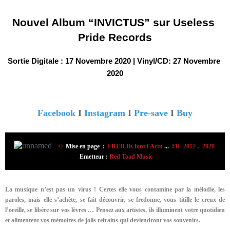
Nouvel Album “INVICTUS” sur Useless 
Pride Records
Sortie Digitale : 17 Novembre 2020 | Vinyl/CD: 27 Novembre 
2020
Facebook
I
Instagram
I
Pre-save
I
Buy
©
Mise en page :
FRED Ils font l'Actu
...
FR 2017
-
2020
Emetteur :
Red Toad Music
La musique n’est pas un virus ! Certes elle vous contamine par la mélodie, les
paroles, mais elle s’achète, se fait découvrir, se fredonne, vous titille le creux de
l’oreille, se libère sur vos lèvres …
Pensez aux artistes, ils illuminent votre quotidien
et alimentent vos mémoires de jolis refrains qui deviendront vos souvenirs.