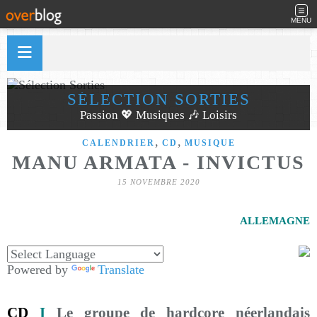
MENU
SÉLECTION SORTIES
Passion 💖 Musiques 🎶 Loisirs
,
,
CALENDRIER
CD
MUSIQUE
MANU ARMATA - INVICTUS
15 NOVEMBRE 2020
ALLEMAGNE
Powered by
Translate
CD
I
Le groupe de hardcore néerlandais