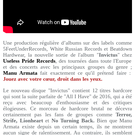
Une production régulière d’albums sur des labels comme
5FeetUnderRecords, White Russian Records et Beatdown
Hardwear, la nouvelle sortie de l'album "
Invictus
" chez
Useless Pride Records
, des tournées dans toute l'Europe
et des concerts avec les principaux groupes du genre ;
Manu Armata
fait exactement ce qu'il prétend faire :
Jouez avec votre cœur, droit dans les yeux.
Le nouveau disque "Invictus" contient 12 titres hardcore
qui sont la suite parfaite de "All I Have" de 2016, qui a été
reçu avec beaucoup d'enthousiasme et des critiques
élogieuses. Ce morceau de hardcore brutal ne décevra
certainement pas les fans de groupes comme
Terror,
Strife, Lionheart
et
No Turning Back.
Bien que Manu
Armata existe depuis un certain temps, ils ne montrent
aucun signe de ralentissement. Au contraire, ils semblent