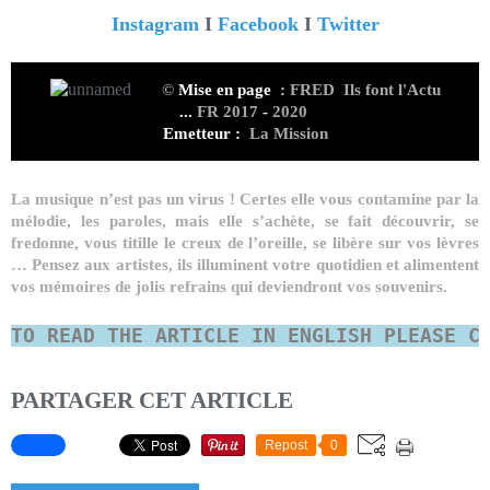
Instagram
I
Facebook
I
Twitter
©
Mise en page
:
FRED Ils font l'Actu
...
FR 2017
-
2020
Emetteur :
La Mission
La musique n’est pas un virus ! Certes elle vous contamine par la
mélodie, les paroles, mais elle s’achète, se fait découvrir, se
fredonne, vous titille le creux de l’oreille, se libère sur vos lèvres
… Pensez aux artistes, ils illuminent votre quotidien et alimentent
vos mémoires de jolis refrains qui deviendront vos souvenirs.
TO READ
THE ARTICLE IN ENGLISH PLEASE C
PARTAGER CET ARTICLE
Repost
0