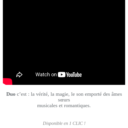
Duo
c’est : la vérité, la magie, le son emporté des âmes
sœurs
musicales et romantiques.
Disponible en 1 CLIC !