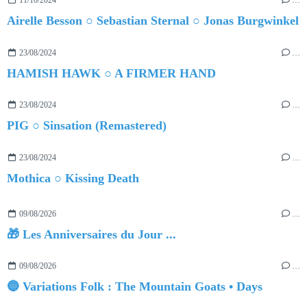
11/10/2024
…
Airelle Besson ○ Sebastian Sternal ○ Jonas Burgwinkel
23/08/2024
…
HAMISH HAWK ○ A FIRMER HAND
23/08/2024
…
PIG ○ Sinsation (Remastered)
23/08/2024
…
Mothica ○ Kissing Death
09/08/2026
…
🎁 Les Anniversaires du Jour ...
09/08/2026
…
🔵 Variations Folk : The Mountain Goats • Days