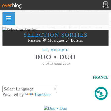
MENU
SÉLECTION SORTIES
Passion 💖 Musiques 🎶 Loisirs
,
CD
MUSIQUE
DUO • DUO
19 DÉCEMBRE 2020
FRANCE
Powered by
Translate