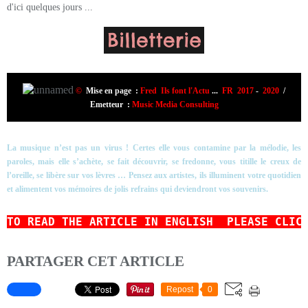
d'ici quelques jours ...
©
Mise en page :
Fred Ils font l'Actu
...
FR 2017
-
2020
/
Emetteur :
Music Media Consulting
La musique n’est pas un virus ! Certes elle vous contamine par la mélodie, les
paroles, mais elle s’achète, se fait découvrir, se fredonne, vous titille le creux de
l’oreille, se libère sur vos lèvres … Pensez aux artistes, ils illuminent votre quotidien
et alimentent vos mémoires de jolis refrains qui deviendront vos souvenirs.
TO READ
THE ARTICLE IN ENGLISH  PLEASE CLIC
PARTAGER CET ARTICLE
Repost
0