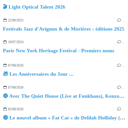
🎬 Light Optical Talent 2026
22/06/2025
…
Festivals Jazz d'Avignon & de Morières : éditions 2025
18/07/2024
…
Paris New York Heritage Festival - Premiers noms
07/08/2026
…
🎁 Les Anniversaires du Jour ...
07/08/2026
…
🔵 Avec The Quiet House (Live at Funkhaus), Kenzo Zurzolo livre une performance aussi intense qu'envoûtante.
05/08/2026
…
🔵 Le nouvel album « Fat Cat » de Delilah Holliday (sortie le 30 Octobre 2026)