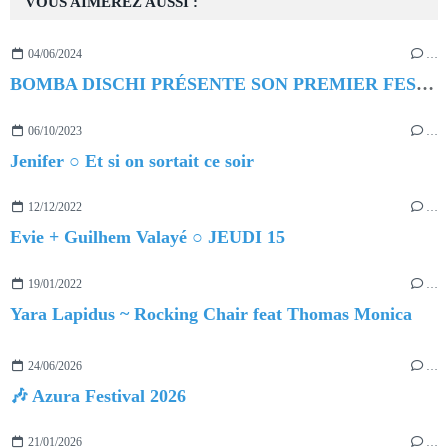
VOUS AIMEREZ AUSSI :
04/06/2024
…
BOMBA DISCHI PRÉSENTE SON PREMIER FESTIVAL
06/10/2023
…
Jenifer ○ Et si on sortait ce soir
12/12/2022
…
Evie + Guilhem Valayé ○ JEUDI 15
19/01/2022
…
Yara Lapidus ~ Rocking Chair feat Thomas Monica
24/06/2026
…
🎶 Azura Festival 2026
21/01/2026
…