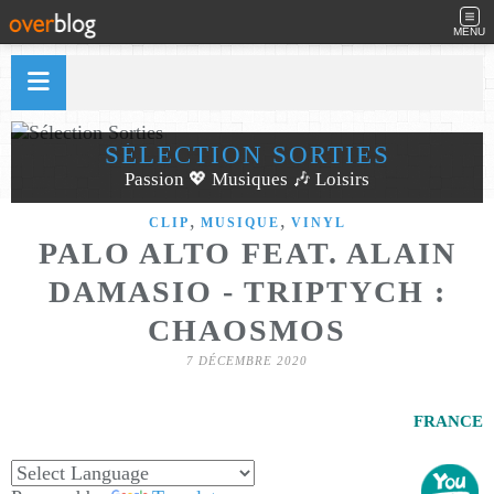
MENU
SÉLECTION SORTIES
Passion 💖 Musiques 🎶 Loisirs
,
,
CLIP
MUSIQUE
VINYL
PALO ALTO FEAT. ALAIN
DAMASIO - TRIPTYCH :
CHAOSMOS
7 DÉCEMBRE 2020
FRANCE