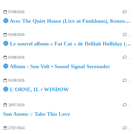
07/08/2026
…
🔵 Avec The Quiet House (Live at Funkhaus), Kenzo Zurzolo livre une performance aussi intense qu'envoûtante.
05/08/2026
…
🔵 Le nouvel album « Fat Cat » de Delilah Holliday (sortie le 30 Octobre 2026)
03/08/2026
…
🔵 Album : Son Volt • Sound Signal Serenades
01/08/2026
…
🔵 L'ORNE, II. • WINDOW
28/07/2024
…
Sun Atoms ○ Take This Love
27/07/2024
…