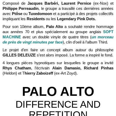
Composé de
Jacques Barbéri, Laurent Pernice
(ex-Nox) et
Philippe Perreaudin
, le groupe a travaillé ces dernières années
avec
Ptôse
ou
Tuxedomoon
et a participé à des projets collectifs
impliquant les
Residents
ou les
Legendary Pink Dots.
Pour son 10ème album,
Palo Alto
a souhaité rendre hommage
aux années 70 et plus spécialement au groupe anglais
SOFT
MACHINE
avec un double vinyle de quatre titres (
un morceau
de près de vingt minutes par face
), clin d’oeil à l’album Third.
Le projet d’en faire un concept album autour du philosophe
GILLES DELEUZE
s’est alors imposé. La forme a inspiré le fond.
4 longues pièces hypnotiques sur lesquelles le groupe a invité
Rhys Chatham
, l’écrivain
Alain Damasio, Richard Pinhas
(Heldon) et T
hierry Zaboizeff
(ex-Art Zoyd).
PALO ALTO
DIFFERENCE AND
REPETITION