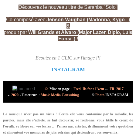
Découvrez le nouveau titre de Sarahba "Solo"
Co-composé avec
Jenson Vaughan (Madonna, Kygo...)
&
produit par
Will Grands et Alvaro (Major Lazer, Diplo, Luis
Fonsi..) !
Ecoutez en 1 CLIC sur l'image !!!
INSTAGRAM
©
Mise en page :
Fred Ils font l'Actu
...
FR 2017
-
2020
/
Emetteur :
Music Media Consulting
©
Photo
INSTAGRAM
La musique n’est pas un virus ! Certes elle vous contamine par la mélodie, les
paroles, mais elle s’achète, se fait découvrir, se fredonne, vous titille le creux de
l’oreille, se libère sur vos lèvres … Pensez aux artistes, ils illuminent votre quotidien
et alimentent vos mémoires de jolis refrains qui deviendront vos souvenirs.