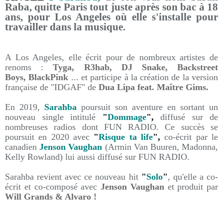
Raba, quitte Paris tout juste après son bac à 18
ans, pour Los Angeles où elle s'installe pour
travailler dans la musique.
A Los Angeles, elle écrit pour de nombreux artistes de
renoms :
Tyga, R3hab, DJ Snake, Backstreet
Boys, BlackPink
... et participe à la création de la version
française de "IDGAF" de
Dua Lipa feat. Maître Gims.
En 2019,
Sarahba
poursuit son aventure en sortant un
nouveau single intitulé
"
Dommage
",
diffusé sur de
nombreuses radios dont FUN RADIO. Ce succès se
poursuit en 2020 avec
"
Risque ta life
",
co-écrit par le
canadien
Jenson Vaughan
(Armin Van Buuren, Madonna,
Kelly Rowland) lui aussi diffusé sur FUN RADIO.
Sarahba revient avec ce nouveau hit
"
Solo
"
, qu'elle a co-
écrit et co-composé avec
Jenson Vaughan
et produit par
Will Grands & Alvaro !