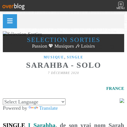
MENU
SÉLECTION SORTIES
Passion 💖 Musiques 🎶 Loisirs
,
MUSIQUE
SINGLE
SARAHBA - SOLO
7 DÉCEMBRE 2020
FRANCE
Powered by
Translate
SINGLE
I Sarahba
, de son vrai nom Sarah