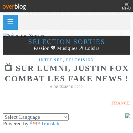
MENU
SÉLECTION SORTIES
Passion 💖 Musiques 🎶 Loisirs
,
INTERNET
TÉLÉVISION
📺 SUR LUMNI, JUSTIN FOX
COMBAT LES FAKE NEWS !
9 DÉCEMBRE 2020
FRANCE
Powered by
Translate