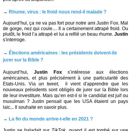
→
Rhume, virus : le froid nous rend-il malade ?
Aujourd’hui, ça ne va pas fort pour notre ami Justin Fox. Mal
de gorge, nez qui coule… Il a certainement attrapé froid. Ou
plutôt, le froid l’a attrapé et lui a refilé un beau rhume.
Justin
s'interroge.
→
Élections américaines : les présidents doivent-ils
jurer sur la Bible ?
Aujourd’hui,
Justin Fox
s’intéresse aux élections
américaines, et plus précisément à une particularité des
Etats-Unis. Via un
tweet
, il vient d'apprendre que les
nouveaux présidents sont obligés de jurer sur la Bible lors
de leur investiture. Mais qu’en est-il si le candidat est juif ou
musulman ? Justin pensait que les USA étaient un pays
laïc... Il souhaite en savoir plus.
→
La fin du monde arrive-t-elle en 2021 ?
Justin se baladait sur
TikTok
, quand il est tombé sur une