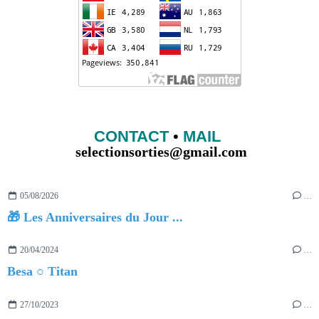
CONTACT
•
MAIL
selectionsorties@gmail.com
05/08/2026
…
🎁 Les Anniversaires du Jour ...
20/04/2024
…
Besa ○ Titan
27/10/2023
…