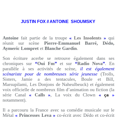
JUSTIN FOX // ANTOINE SHOUMSKY
Antoine
fait partie de la troupe
«
Les Insolents
»
qui
réunit sur scène
Pierre-Emmanuel Barré, Dédo,
Aymeric Lompret
et
Blanche Gardin
.
Son écriture acerbe se retrouve également dans ses
chroniques sur
“
Oui Fm
”
et sur
“
Radio Nova
”
. En
parallèle à ses activités de scène,
il est également
scénariste pour de nombreuses série jeunesse
(Trolls,
Sisters, Jamie a des tentacules, Boule et Bill,
Marsupilami, Les Donjons de Naheulbeuck) et également
voix officielle de nombreux film d’animation ou fiction (la
série Canal
«
Calls
»
, La voix du Clown
«
ça
»
notamment).
Il a parcouru la France avec sa comédie musicale sur le
Métal
«
Princesses Leya
»
co-écrit avec Dédo et co-écrit