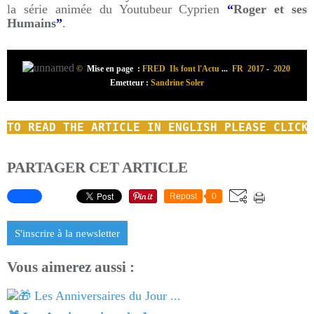
la série animée du Youtubeur Cyprien
“
Roger et ses
Humains
”
.
©
Mise en page :
FRED Ils font l'Actu
...
FR 2017
-
2020
Emetteur :
Sandrine Soler
TO READ
THE ARTICLE IN ENGLISH
PLEASE CLICK
PARTAGER CET ARTICLE
Repost
0
S'inscrire à la newsletter
Vous aimerez aussi :