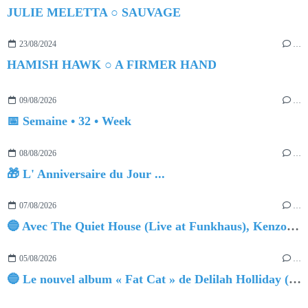
JULIE MELETTA ○ SAUVAGE
23/08/2024
…
HAMISH HAWK ○ A FIRMER HAND
09/08/2026
…
📅 Semaine • 32 • Week
08/08/2026
…
🎁 L' Anniversaire du Jour ...
07/08/2026
…
🔵 Avec The Quiet House (Live at Funkhaus), Kenzo Zurzolo livre une performance aussi intense qu'envoûtante.
05/08/2026
…
🔵 Le nouvel album « Fat Cat » de Delilah Holliday (sortie le 30 Octobre 2026)