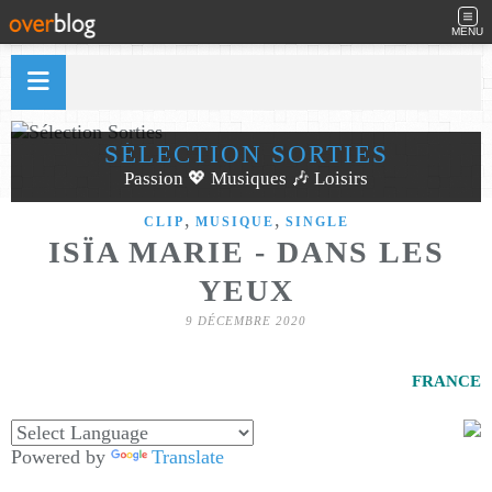
MENU
SÉLECTION SORTIES
Passion 💖 Musiques 🎶 Loisirs
,
,
CLIP
MUSIQUE
SINGLE
ISÏA MARIE - DANS LES
YEUX
9 DÉCEMBRE 2020
FRANCE
Powered by
Translate