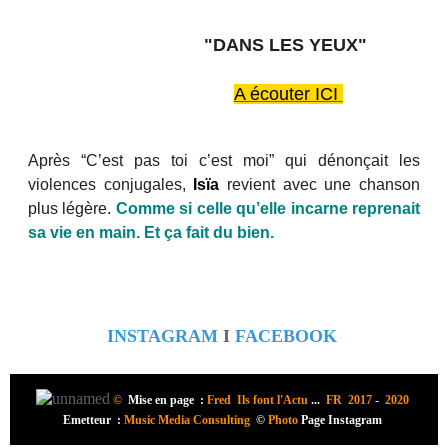
"DANS LES YEUX"
A écouter ICI
Après “C’est pas toi c’est moi” qui dénonçait les
violences conjugales,
Isïa
revient avec une chanson
plus légère.
Comme si celle qu’elle incarne reprenait
sa vie en main. Et ça fait du bien.
INSTAGRAM
I
FACEBOOK
©
Mise en page :
Fred Ils font l'Actu
...
FR 2017
-
2020
Emetteur :
Music Media Consulting
©
Photo
Page Instagram