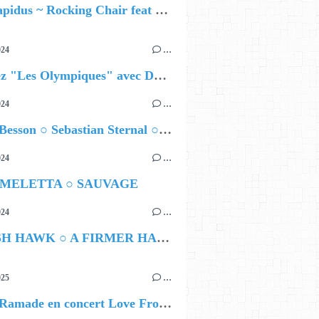
Yara Lapidus ~ Rocking Chair feat Thomas Monica
024
…
Célébrez "Les Olympiques" avec DVTR !
024
…
Airelle Besson ○ Sebastian Sternal ○ Jonas Burgwinkel
024
…
 MELETTA ○ SAUVAGE
024
…
HAMISH HAWK ○ A FIRMER HAND
025
…
Lybert Ramade en concert Love From Me