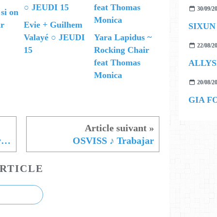
30/09/2
 si on
ir
Evie + Guilhem
SIXUN f
Valayé ○ JEUDI
Yara Lapidus ~
22/08/2
15
Rocking Chair
feat Thomas
ALLYS
Monica
20/08/2
GIA F
DJAKARTA ♫ Looking for attention (feat Keilimei)
OSVISS ♪ Trabajar
RTICLE