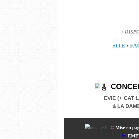
↑ DISP
SITE
•
FA
CONCER
EVIE (+ CAT
à LA DAM
©
Mise en pa
EME