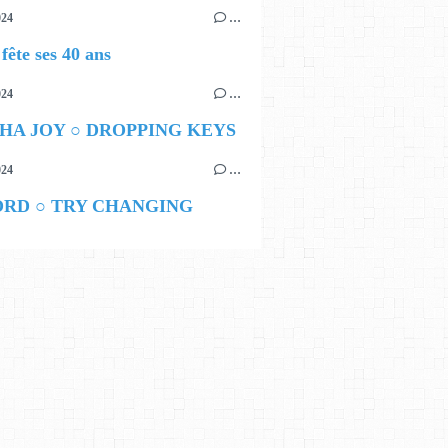
024
…
ête ses 40 ans
024
…
HA JOY ○ DROPPING KEYS
024
…
ORD ○ TRY CHANGING