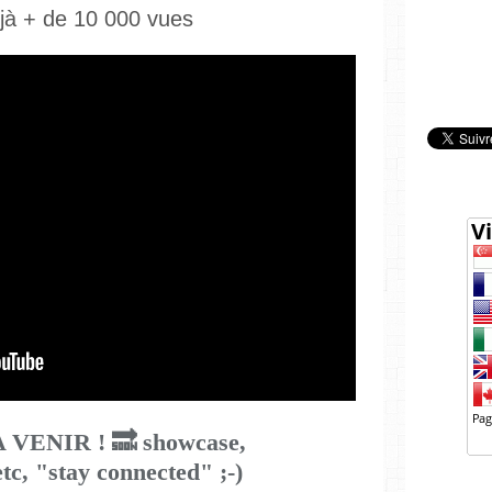
jà + de 10 000 vues
VENIR ! 🔜 showcase,
tc, "stay connected" ;-)