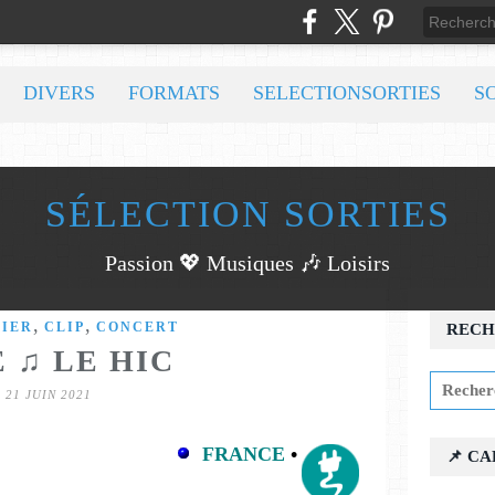
DIVERS
FORMATS
SELECTIONSORTIES
S
SÉLECTION SORTIES
Passion 💖 Musiques 🎶 Loisirs
,
,
IER
CLIP
CONCERT
RECH
E ♫ LE HIC
21 JUIN 2021
FRANCE
•
📌 C