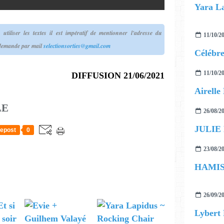
tiliser les textes il est impératif de mentionner l'adresse du
11/10/2
 demande par mail
selectionsorties@gmail.com
11/10/2
DIFFUSION 21/06/2021
LE
26/08/2
JULIE
epost
0
23/08/2
26/09/2