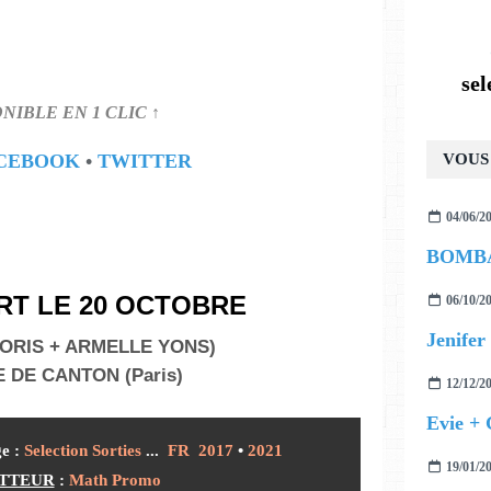
se
ONIBLE EN 1 CLIC ↑
CEBOOK
•
TWITTER
VOUS 
04/06/2
T LE 20 OCTOBRE
06/10/2
Jenifer 
 LORIS + ARMELLE YONS)
E DE CANTON (Paris)
12/12/2
Evie +
ge
:
Selection Sorties
...
FR 2017
•
2021
19/01/2
TTEUR
:
Math Promo