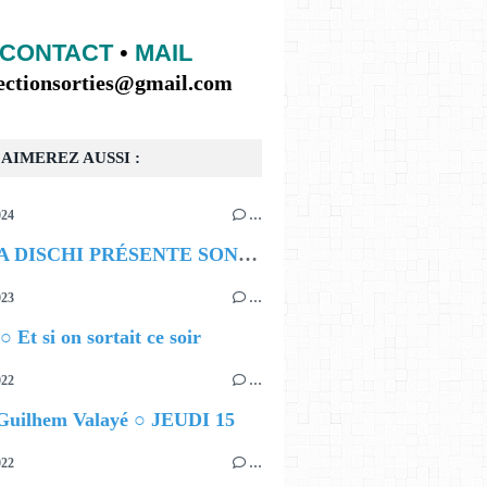
CONTACT
•
MAIL
lectionsorties@gmail.com
AIMEREZ AUSSI :
024
…
BOMBA DISCHI PRÉSENTE SON PREMIER FESTIVAL
023
…
○ Et si on sortait ce soir
022
…
 Guilhem Valayé ○ JEUDI 15
022
…