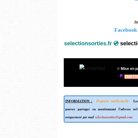
At
Facebook
selectionsorties.fr 💿
select
©
Mise en p
EMETT
INFORMATION :
Propriété intellectuelle.
Les
pouvez partager en mentionnant l'adresse ur
uniquement par mail
selectionsorties@gmail.com