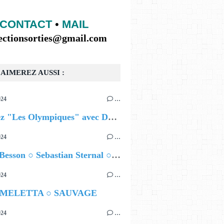
CONTACT
•
MAIL
lectionsorties@gmail.com
AIMEREZ AUSSI :
024
…
Célébrez "Les Olympiques" avec DVTR !
024
…
Airelle Besson ○ Sebastian Sternal ○ Jonas Burgwinkel
024
…
 MELETTA ○ SAUVAGE
024
…