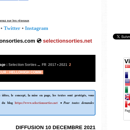
anaz sur les réseaux
•
Twitter
•
Instagram
ionsorties.com 💿
selectionsorties.net
age :
Selection Sorties
...
FR 2017
•
2021
2
EUR : HELLOHIGH COMM
 idées, le concept, la mise en page, les textes sont protégés, vous
l du blog
https://www.selectionsorties.net
• Pour toutes demandes
DIFFUSION 10 DECEMBRE 2021