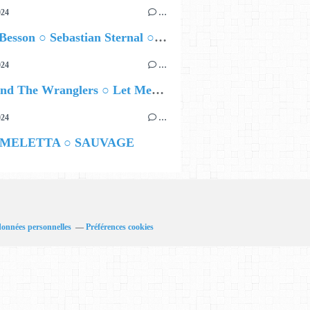
024
…
Airelle Besson ○ Sebastian Sternal ○ Jonas Burgwinkel
024
…
Ted Z and The Wranglers ○ Let Me Be Your Sin
024
…
 MELETTA ○ SAUVAGE
données personnelles
Préférences cookies