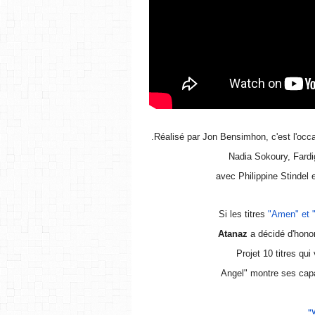
.
Réalisé par Jon Bensimhon, c'est l'occas
Nadia Sokoury, Fard
avec Philippine Stindel 
Si les titres
"Amen" et 
Atanaz
a décidé d'honor
Projet 10 titres qui
Angel" montre ses capa
"V