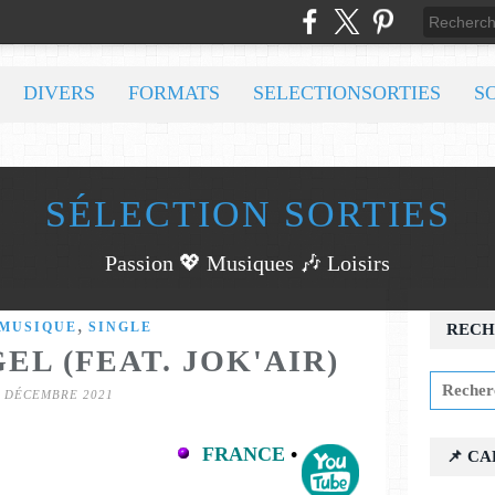
DIVERS
FORMATS
SELECTIONSORTIES
S
SÉLECTION SORTIES
Passion 💖 Musiques 🎶 Loisirs
,
MUSIQUE
SINGLE
RECH
EL (FEAT. JOK'AIR)
0 DÉCEMBRE 2021
FRANCE
•
📌 C