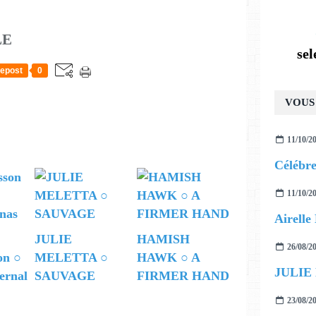
LE
se
epost
0
VOUS 
11/10/2
11/10/2
JULIE
HAMISH
26/08/2
on ○
MELETTA ○
HAWK ○ A
JULIE
ernal
SAUVAGE
FIRMER HAND
23/08/2