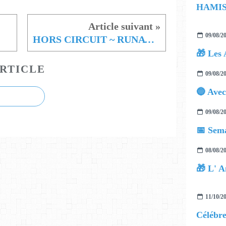
09/08/2
HORS CIRCUIT ~ RUNAWAY with feat. Jeremy Fox-Revett
🎁 Les 
RTICLE
09/08/2
09/08/2
📅 Sema
08/08/2
🎁 L' A
11/10/2