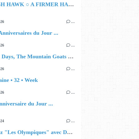
HAMISH HAWK ○ A FIRMER HAND
026
…
Anniversaires du Jour ...
026
…
🔵 Avec Days, The Mountain Goats remontent le fil du temps
026
…
ine • 32 • Week
026
…
nniversaire du Jour ...
024
…
Célébrez "Les Olympiques" avec DVTR !