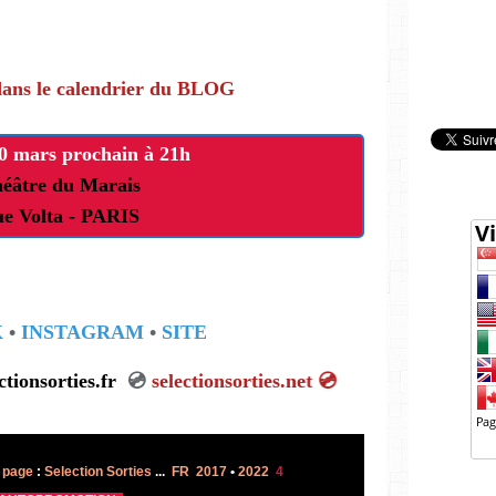
dans le calendrier du BLOG
0 mars prochain à 21h
héâtre du Marais
ue Volta - PARIS
K
•
INSTAGRAM
•
SITE
ectionsorties.fr
💿
selectionsorties.net
💿
 page
:
Selection Sorties
...
FR 2017
•
2022
4