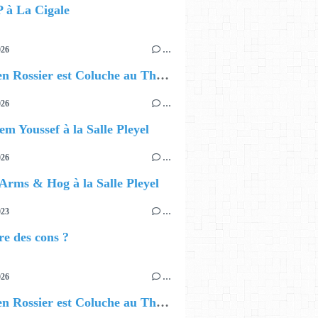
à La Cigale
026
…
🎭 Julien Rossier est Coluche au Théâtre du Gymnase
026
…
em Youssef à la Salle Pleyel
026
…
 Arms & Hog à la Salle Pleyel
023
…
re des cons ?
026
…
🎭 Julien Rossier est Coluche au Théâtre du Gymnase