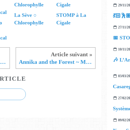
29/11/2
La Sève ○
STOMP à La
💃🏻
o
Chlorophylle
Cigale
27/11/2
cal
📅 STO
10/11/2
🎶 L’Ar
Rodney Cromwell ~ Memory Box
Annika and the Forest ~ Même La Nuit
03/03/2
RTICLE
Casareg
27/02/2
Système
09/02/2