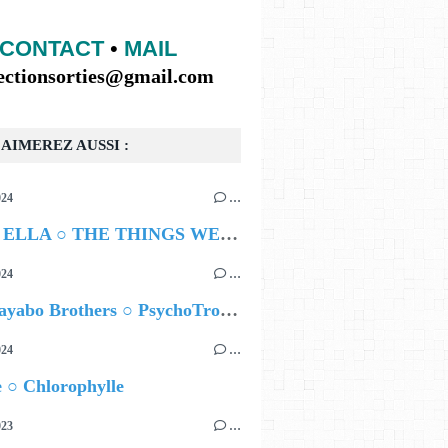
CONTACT
•
MAIL
lectionsorties@gmail.com
AIMEREZ AUSSI :
024
…
NIEVE ELLA ○ THE THINGS WE SAY
024
…
Los Guayabo Brothers ○ PsychoTropical
024
…
 ○ Chlorophylle
023
…