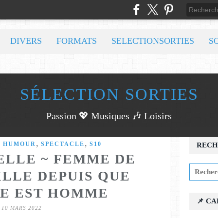
DIVERS
FORMATS
SELECTIONSORTIES
S
SÉLECTION SORTIES
Passion 💖 Musiques 🎶 Loisirs
,
,
,
HUMOUR
SPECTACLE
S10
RECH
ELLE ~ FEMME DE
ILLE DEPUIS QUE
E EST HOMME
📌 C
10 MARS 2022