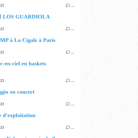
025
…
🏽 LOS GUARDIOLA
025
…
MP à La Cigale à Paris
025
…
c-en-ciel en baskets
023
…
gio en concert
023
…
 d'exploitation
023
…