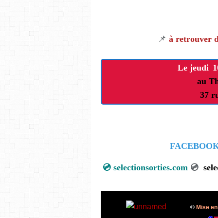
📌
à retrouver 
Le jeudi
1
au T
37 r
FACEBOO
💿
selectionsorties.com
💿
sel
©
Mise en