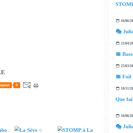
STOMP 
16/06/2
21/04/2
📅 Bass
25/03/2
LE
📅 Foil
epost
0
18/11/2
Que fai
16/06/2