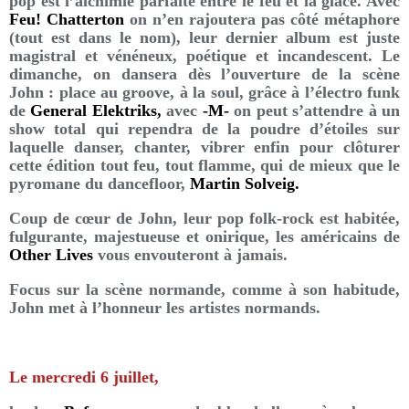
pop est l’alchimie parfaite entre le feu et la glace. Avec
Feu! Chatterton
on n’en rajoutera pas côté métaphore
(tout est dans le nom), leur dernier album est juste
magistral et vénéneux, poétique et incandescent. Le
dimanche, on dansera dès l’ouverture de la scène
John : place au groove, à la soul, grâce à l’électro funk
de
General Elektriks,
avec
-M-
on peut s’attendre à un
show total qui rependra de la poudre d’étoiles sur
laquelle danser, chanter, vibrer enfin pour clôturer
cette édition tout feu, tout flamme, qui de mieux que le
pyromane du dancefloor,
Martin Solveig.
Coup de cœur de John, leur pop folk-rock est habitée,
fulgurante, majestueuse et onirique, les américains de
Other Lives
vous envouteront à jamais.
Focus sur la scène normande, comme à son habitude,
John met à l’honneur les artistes normands.
Le mercredi 6 juillet,