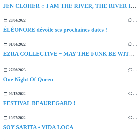
JEN CLOHER ○ I AM THE RIVER, THE RIVER IS ME
20/04/2022
…
ÉLÉONORE dévoile ses prochaines dates !
01/04/2022
…
EZRA COLLECTIVE ~ MAY THE FUNK BE WITH YOU
27/06/2023
…
One Night Of Queen
06/12/2022
…
FESTIVAL BEAUREGARD !
19/07/2022
…
SOY SARITA • VIDA LOCA