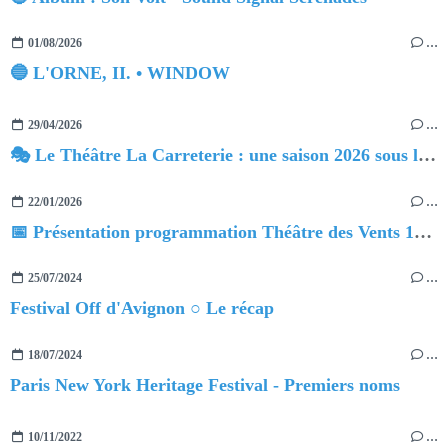
01/08/2026
…
🔵 L'ORNE, II. • WINDOW
29/04/2026
…
🎭 Le Théâtre La Carreterie : une saison 2026 sous le signe de l'audace et de l'éclectisme
22/01/2026
…
📅 Présentation programmation Théâtre des Vents 1er semestre 2026
25/07/2024
…
Festival Off d'Avignon ○ Le récap
18/07/2024
…
Paris New York Heritage Festival - Premiers noms
10/11/2022
…