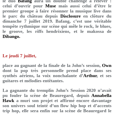
le duo
Bafang
aura un double challenge à relever :
celui d’ouvrir pour
Muse
mais aussi celui d’être le
premier groupe à faire résonner la musique live dans
le parc du château depuis
Disclosure
en clôture du
dimanche 7 juillet 2019. Bafang, c’est une véritable
tempête rythmique sur scène qui mêle le rock, le blues,
le groove, les riffs hendrixiens, et le makossa de
Dibango.
Le jeudi 7 juillet,
place au gagnant de la finale de la John’s session,
Own
dont la pop très personnelle prend place dans ses
synthés aériens, la voix nonchalante d’
Arthur
, et ses
guitares et mélodies entêtantes.
La gagnante du tremplin John’s Session 2020 n’avait
pu fouler la scène de Beauregard, depuis
Annabella
Hawk
a muri son projet et affirmé encore davantage
son univers soul teinté d’un flow hip hop et d’accents
trip hop, elle sera enfin sur la scène de Beauregard le