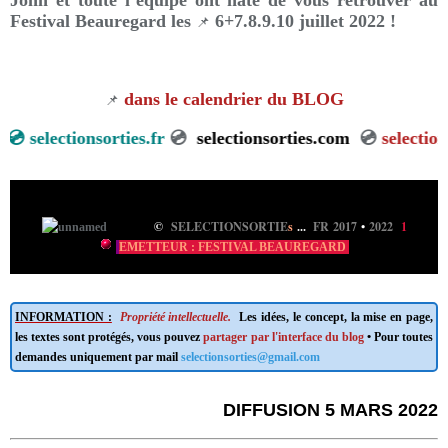
John et toute l’équipe ont hâte de vous retrouver au
Festival Beauregard les
6+7.8.9.10 juillet 2022 !
📌
dans le calendrier du BLOG
📌
lectionsorties.fr
💿
selectionsorties.com
💿
selectionsortie
©
SELECTIONSORTIE
s
...
FR 2017
•
2022
1
EMETTEUR : FESTIVAL BEAUREGARD
INFORMATION :
Propriété intellectuelle.
Les idées, le concept, la mise en page,
les textes sont protégés, vous pouvez
partager par l'interface du blog
• Pour toutes
demandes uniquement par mail
selectionsorties@gmail.com
DIFFUSION 5 MARS 2022