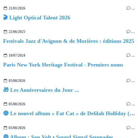
21/01/2026
…
🎬 Light Optical Talent 2026
22/06/2025
…
Festivals Jazz d'Avignon & de Morières : éditions 2025
18/07/2024
…
Paris New York Heritage Festival - Premiers noms
05/08/2026
…
🎁 Les Anniversaires du Jour ...
05/08/2026
…
🔵 Le nouvel album « Fat Cat » de Delilah Holliday (sortie le 30 Octobre 2026)
03/08/2026
…
🔵 Album : Son Volt • Sound Signal Serenades