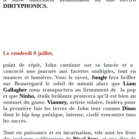
DIRTYPHONICS.
Le vendredi 8 juillet
,
point de répit, John continue sur sa lancée et a
concocté une journée aux facettes multiples, tout en
nuances et lumières. Vous le savez,
Jungle
fera briller
sur Beauregard le soleil de minuit alors que
Liam
Gallagher
nous transportera au firmament de la pop
et que
Ninho,
étoile brûlante prouvera qu’il est bien au
sommet du game.
Vianney,
artiste solaire, foulera pour
la première fois les terres de John tout comme
Dinos
dont le hip hop poétique, intense, ciselé rencontre tous
les succès.
Tout en puissance et en incarnation, tels sont les lives
des rockeurs californiens de
Rival Sons
, et que dire de