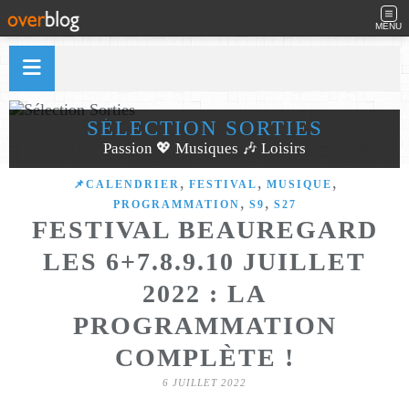
MENU
SÉLECTION SORTIES
Passion 💖 Musiques 🎶 Loisirs
,
,
,
📌CALENDRIER
FESTIVAL
MUSIQUE
,
,
PROGRAMMATION
S9
S27
FESTIVAL BEAUREGARD
LES 6+7.8.9.10 JUILLET
2022 : LA
PROGRAMMATION
COMPLÈTE !
6 JUILLET 2022