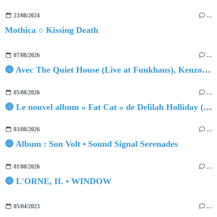
23/08/2024
…
Mothica ○ Kissing Death
07/08/2026
…
🔵 Avec The Quiet House (Live at Funkhaus), Kenzo Zurzolo livre une performance aussi intense qu'envoûtante.
05/08/2026
…
🔵 Le nouvel album « Fat Cat » de Delilah Holliday (sortie le 30 Octobre 2026)
03/08/2026
…
🔵 Album : Son Volt • Sound Signal Serenades
01/08/2026
…
🔵 L'ORNE, II. • WINDOW
05/04/2023
…