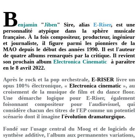
B
enjamin
"
Jiben
" Sire, alias
E-Riser
, est une
personnalité atypique dans la sphère musicale
française. À la fois compositeur, producteur, ingénieur
et journaliste, il figure parmi les pionniers de la
MAO depuis le début des années 1990. Il est l'auteur
de quatre albums remarqués par la critique. Il revient
son prochain album
Electronica Cinematic
à paraître
en le 8 avril 2022.
Après le rock et la pop orchestrale,
E-RISER
livre un
opus 100% électronique, «
Electronica cinematic
», au
croisement de la musique de film et du dance floor.
Une démarche logique pour E-Riser, également
foisonnant compositeur pour l'audiovisuel, qui
considère chacun des titres de l'EP comme un potentiel
scénario dont il imagine
l'évolution dramaturgique
.
Fondé sur l'usage central du Moog et de logiciels de
synthèse additive, l'album aux permanentes variations,