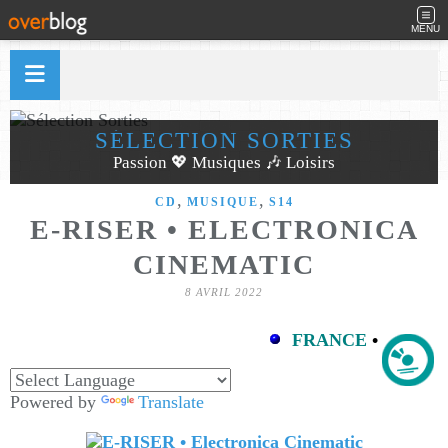
MENU
SÉLECTION SORTIES
Passion 💖 Musiques 🎶 Loisirs
,
,
CD
MUSIQUE
S14
E-RISER • ELECTRONICA
CINEMATIC
8 AVRIL 2022
FRANCE
•
Powered by
Translate