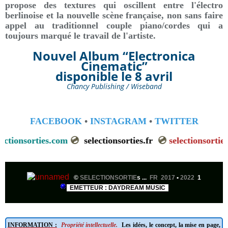
propose des textures qui oscillent entre l'électro
berlinoise et la nouvelle scène française, non sans faire
appel au traditionnel couple piano/cordes qui a
toujours marqué le travail de l'artiste.
Nouvel Album “Electronica
Cinematic”
disponible le 8 avril
Chancy Publishing / Wiseband
FACEBOOK
•
INSTAGRAM
•
TWITTER
selectionsorties.com
💿
selectionsorties.fr
💿
selectionsort
©
SELECTIONSORTIE
s ...
FR 2017
•
2022
1
EMETTEUR : DAYDREAM MUSIC
INFORMATION :
Propriété intellectuelle.
Les idées, le concept, la mise en page,