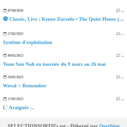
07/08/2026
…
🔵 Classic, Live : Kenzo Zurzolo • The Quiet House (Live at Funkhaus)
27/02/2023
…
Système d'exploitation
09/02/2023
…
Youn Sun Nah en tournée du 9 mars au 26 mai
19/01/2023
…
Weval ○ Remember
17/01/2023
…
L' Araignée ...
SELECTIONSORTIEs est - Hébergé par
Overblog