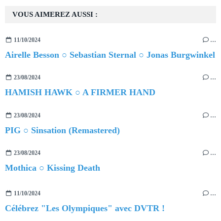
VOUS AIMEREZ AUSSI :
11/10/2024
…
Airelle Besson ○ Sebastian Sternal ○ Jonas Burgwinkel
23/08/2024
…
HAMISH HAWK ○ A FIRMER HAND
23/08/2024
…
PIG ○ Sinsation (Remastered)
23/08/2024
…
Mothica ○ Kissing Death
11/10/2024
…
Célébrez "Les Olympiques" avec DVTR !