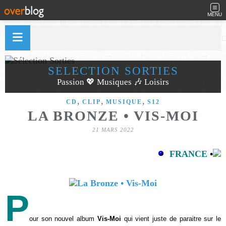
MENU
SÉLECTION SORTIES
Passion 💖 Musiques 🎶 Loisirs
,
,
,
CD
CLIP
MUSIQUE
S12
LA BRONZE • VIS-MOI
21 MARS 2022
FRANCE
•
P
our son nouvel album
Vis-Moi
qui vient juste de paraitre sur le