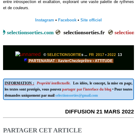
entre introspection et exaltation, explorant une vaste palette de rythmes
et de couleurs.
Instagram
•
Facebook
•
Site officiel
💿
selectionsorties.com
💿
selectionsorties.fr
💿
selections
©
SELECTIONSORTIE
s ...
FR 2017
•
2022
13
PARTENARIAT : XavierChezleprêtre • ATTITUDE
INFORMATION :
Propriété intellectuelle.
Les idées, le concept, la mise en page,
les textes sont protégés, vous pouvez
partager par l'interface du blog
• Pour toutes
demandes uniquement par mail
selectionsorties@gmail.com
DIFFUSION 21 MARS 2022
PARTAGER CET ARTICLE