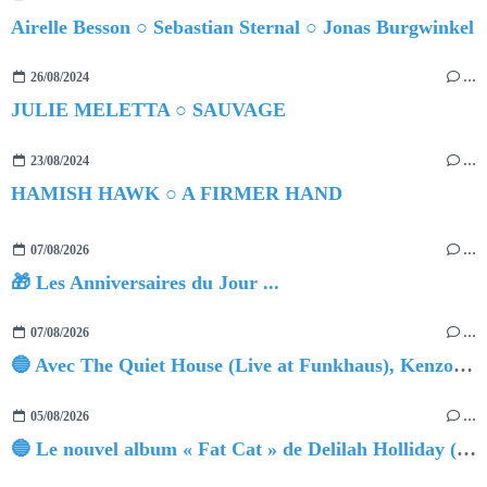
Airelle Besson ○ Sebastian Sternal ○ Jonas Burgwinkel
26/08/2024
…
JULIE MELETTA ○ SAUVAGE
23/08/2024
…
HAMISH HAWK ○ A FIRMER HAND
07/08/2026
…
🎁 Les Anniversaires du Jour ...
07/08/2026
…
🔵 Avec The Quiet House (Live at Funkhaus), Kenzo Zurzolo livre une performance aussi intense qu'envoûtante.
05/08/2026
…
🔵 Le nouvel album « Fat Cat » de Delilah Holliday (sortie le 30 Octobre 2026)