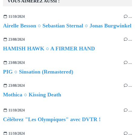
VOUS AIMEREZ AUSSI :
11/10/2024
…
Airelle Besson ○ Sebastian Sternal ○ Jonas Burgwinkel
23/08/2024
…
HAMISH HAWK ○ A FIRMER HAND
23/08/2024
…
PIG ○ Sinsation (Remastered)
23/08/2024
…
Mothica ○ Kissing Death
11/10/2024
…
Célébrez "Les Olympiques" avec DVTR !
11/10/2024
…