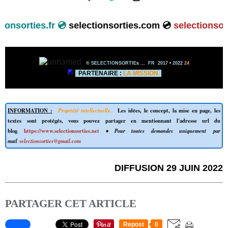
lectionsorties.fr 💿
selectionsorties.com 💿
selection
©
SELECTIONSORTIE
s ...
FR 2017
•
2022
24
PARTENAIRE :
LA MISSION
INFORMATION :
Propriété intellectuelle.
Les idées, le concept, la mise en page, les
textes sont protégés, vous pouvez partager en mentionnant l'adresse url du
blog
https://www.selectionsorties.net
• Pour toutes demandes uniquement par
mail
selectionsorties@gmail.com
DIFFUSION 29 JUIN 2022
PARTAGER CET ARTICLE
Repost
0