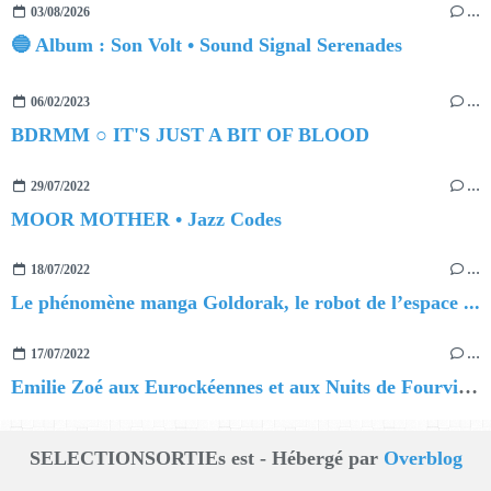
03/08/2026
…
🔵 Album : Son Volt • Sound Signal Serenades
06/02/2023
…
BDRMM ○ IT'S JUST A BIT OF BLOOD
29/07/2022
…
MOOR MOTHER • Jazz Codes
18/07/2022
…
Le phénomène manga Goldorak, le robot de l’espace ...
17/07/2022
…
Emilie Zoé aux Eurockéennes et aux Nuits de Fourvière !
SELECTIONSORTIEs est - Hébergé par
Overblog