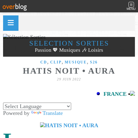
MENU
SÉLECTION SORTIES
Passion 💖 Musiques 🎶 Loisirs
,
,
,
CD
CLIP
MUSIQUE
S26
HATIS NOIT • AURA
29 JUIN 2022
FRANCE
•
Powered by
Translate