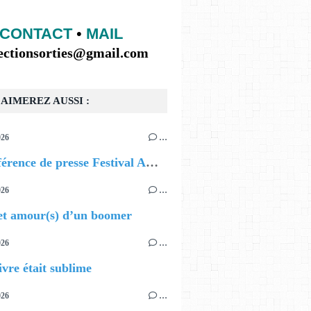
CONTACT
•
MAIL
lectionsorties@gmail.com
AIMEREZ AUSSI :
026
…
📰 Conférence de presse Festival AOUT
026
…
et amour(s) d’un boomer
026
…
ivre était sublime
026
…