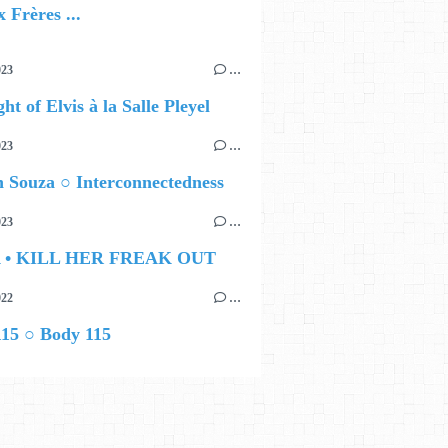
 Frères ...
023
…
ht of Elvis à la Salle Pleyel
023
…
 Souza ○ Interconnectedness
023
…
 • KILL HER FREAK OUT
022
…
115 ○ Body 115