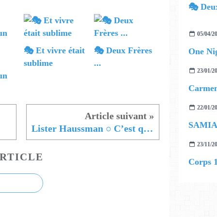
🎭 Deux
05/04/2
🎭 Et vivre était
🎭 Deux Frères
One Nig
sublime
...
23/01/2
un
Carmen
22/01/2
SAMIA
Lister Haussman ○ C’est qui en vrai
23/11/2
RTICLE
Corps 