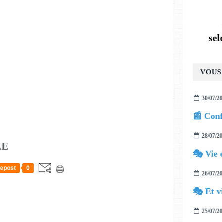
se
VOUS 
30/07/2
28/07/2
LE
🎭 Vie 
epost
0
26/07/2
🎭 Et v
25/07/2