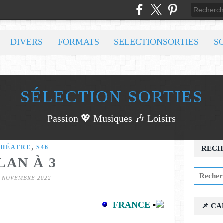
DIVERS
FORMATS
SELECTIONSORTIES
S
SÉLECTION SORTIES
Passion 💖 Musiques 🎶 Loisirs
,
THÉATRE
S46
RECH
LAN À 3
4 NOVEMBRE 2022
FRANCE
•
📌 C