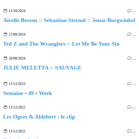
11/10/2024
…
Airelle Besson ○ Sebastian Sternal ○ Jonas Burgwinkel
27/08/2024
…
Ted Z and The Wranglers ○ Let Me Be Your Sin
26/08/2024
…
JULIE MELETTA ○ SAUVAGE
11/12/2022
…
Semaine • 49 • Week
11/12/2022
…
Les Ogres & Aldebert : le clip
11/12/2022
…