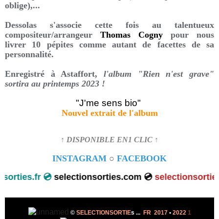
oblige),...
Dessolas s'associe cette fois au talentueux
compositeur/arrangeur
Thomas Cogny
pour nous
livrer 10 pépites comme autant de facettes de sa
personnalité.
Enregistré à Astaffort,
l'album "Rien n'est grave"
sortira au printemps 2023 !
"J'me sens bio"
Nouvel extrait de l'album
↑ DISPONIBLE EN1 CLIC ↑
INSTAGRAM
○
FACEBOOK
ties.fr 💿
selectionsorties.com 💿
selectionsorties.ne
©
SELECTIONSORTIE
s
...
FR 2017
•
2022
1