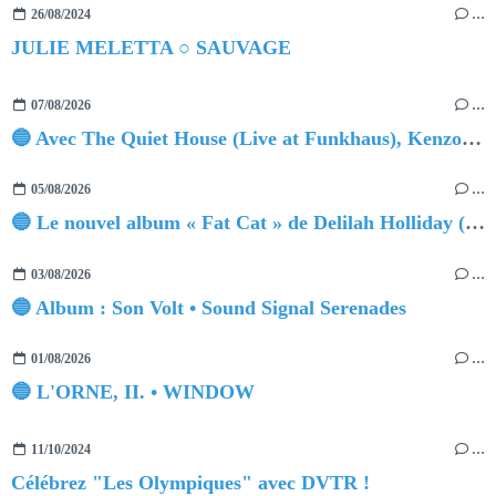
26/08/2024
…
JULIE MELETTA ○ SAUVAGE
07/08/2026
…
🔵 Avec The Quiet House (Live at Funkhaus), Kenzo Zurzolo livre une performance aussi intense qu'envoûtante.
05/08/2026
…
🔵 Le nouvel album « Fat Cat » de Delilah Holliday (sortie le 30 Octobre 2026)
03/08/2026
…
🔵 Album : Son Volt • Sound Signal Serenades
01/08/2026
…
🔵 L'ORNE, II. • WINDOW
11/10/2024
…
Célébrez "Les Olympiques" avec DVTR !