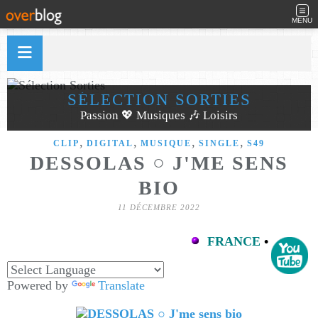
MENU
SÉLECTION SORTIES
Passion 💖 Musiques 🎶 Loisirs
,
,
,
,
CLIP
DIGITAL
MUSIQUE
SINGLE
S49
DESSOLAS ○ J'ME SENS
BIO
11 DÉCEMBRE 2022
FRANCE
•
Powered by
Translate